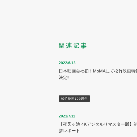
2022/6/13
日本映画会社初！MoMAにて松竹映画特
決定‼
松竹映画100周年
2021/7/11
【夜叉ヶ池 4Kデジタルリマスター版】
拶レポート