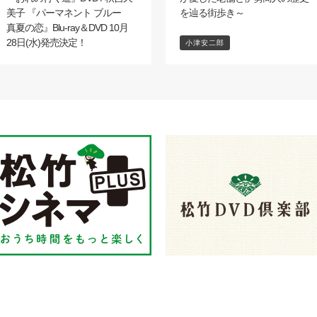
美子 『パーマネント ブルー
を辿る街歩き～
真夏の恋』Blu-ray＆DVD 10月
28日(水)発売決定！
小津安二郎