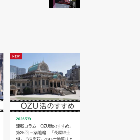
2026/7/9
連載コラム「OZU活のすすめ」
第25回 ～築地編 『長屋紳士
録』『彼岸花』のロケ地巡りと