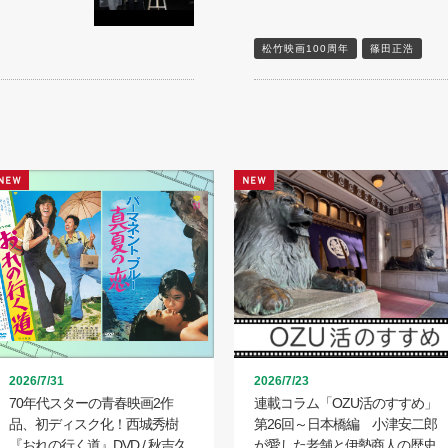
松竹映画100周年
篠田正浩
2026/7/31
2026/7/23
70年代スターの青春映画2作
連載コラム「OZU活のすすめ」
品、初ディスク化！西城秀樹
第26回～日本橋編 小津安二郎
『おれの行く道』DVD / 秋吉久
が愛した老舗と伊勢商人の歴史