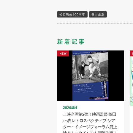
松竹映画100周年
篠田正浩
2026/8/4
上映企画第2弾！映画監督 篠田
正浩 レトロスペクティブ シア
ター・イメージフォーラム篇上
映＆トークイベント開催決定！