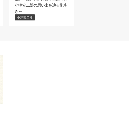
小津安二郎の思い出を辿る街歩
き～
小津安二郎