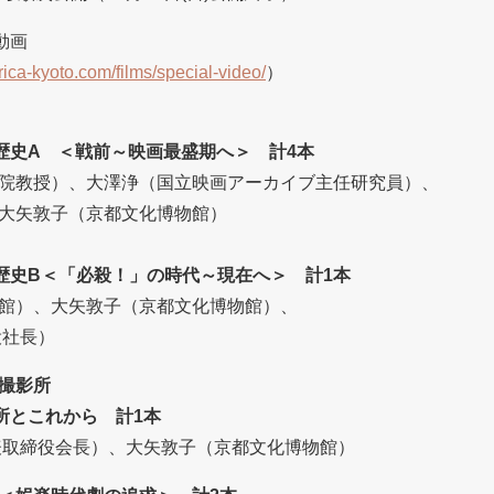
動画
orica-kyoto.com/films/special-video/
）
歴史A ＜戦前～映画最盛期へ＞ 計4本
院教授）、大澤浄（国立映画アーカイブ主任研究員）、
大矢敦子（京都文化博物館）
の歴史B＜「必殺！」の時代～現在へ＞ 計1本
館）、大矢敦子（京都文化博物館）、
役社長）
撮影所
所とこれから 計1本
表取締役会長）、大矢敦子（京都文化博物館）