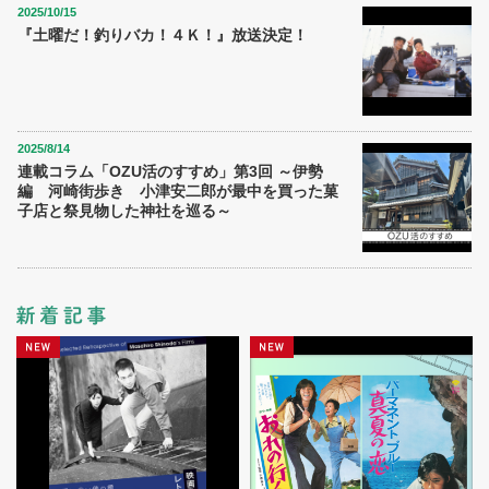
2025/10/15
『土曜だ！釣りバカ！４Ｋ！』放送決定！
2025/8/14
連載コラム「OZU活のすすめ」第3回 ～伊勢
編 河崎街歩き 小津安二郎が最中を買った菓
子店と祭見物した神社を巡る～