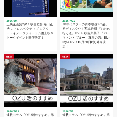
2026/8/4
2026/7/31
上映企画第2弾！映画監督 篠田正
70年代スターの青春映画2作品、
浩 レトロスペクティブ シアタ
初ディスク化！西城秀樹 『おれの
ー・イメージフォーラム篇上映＆
行く道』DVD / 秋吉久美子 『パー
トークイベント開催決定！
マネント ブルー 真夏の恋』Blu-
ray＆DVD 10月28日(水)発売決
定！
2026/7/23
2026/7/9
連載コラム「OZU活のすすめ」第
連載コラム「OZU活のすすめ」第