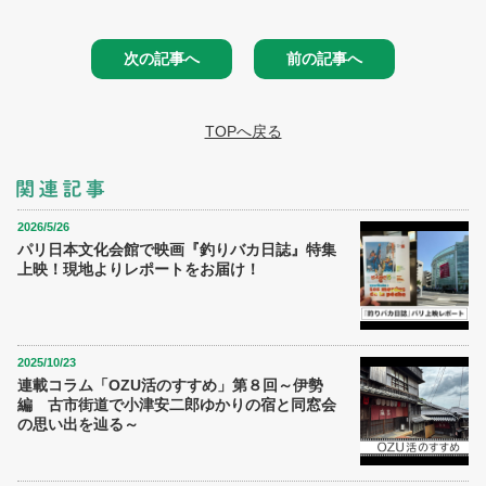
次の記事へ
前の記事へ
TOPへ戻る
2026/5/26
パリ日本文化会館で映画『釣りバカ日誌』特集
上映！現地よりレポートをお届け！
2025/10/23
連載コラム「OZU活のすすめ」第８回～伊勢
編 古市街道で小津安二郎ゆかりの宿と同窓会
の思い出を辿る～