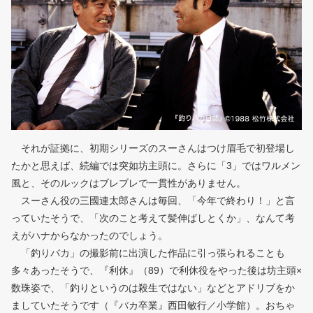
それが証拠に、初期シリーズのスーさんはつけ眉毛で初登場し
たかと思えば、続編では突如坊主頭に。さらに「3」ではワルメン
風と、そのルックはブレブレで一貫性がありません。
スーさん役の三國連太郎さんは毎回、「今年で終わり！」と言
っていたそうで、「次のこと考えて髪伸ばしとくか」、なんて考
えがハナからなかったのでしょう。
「釣りバカ」の撮影前に出演した作品に引っ張られることも
多々あったそうで、『利休』（89）で利休役をやった後は坊主頭×
数珠姿で、「釣りというのは殺生ではない」などとアドリブをか
ましていたそうです（『バカ卒業』西田敏行／小学館）。おちゃ