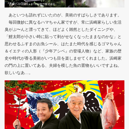
あといつも語れずにいたのが、美術のすばらしさであります。
毎回微妙に異なるハマちゃん家ですが、常に浜崎家らしい生活
臭がぷ〜んと漂ってきて、ほどよく雑然としたダイニングや、
「鯉太郎が小さい時に貼って剥がせなくなったままなのかな」と
思わせるふすまのお魚シール、はたまた時代を感じるゴマちゃん
＆イエティの人形（『少年アシベ』の登場人物）など、家族の歴
史や時代が香る美術がいつも目を楽しませてくれました。浜崎家
の門の上に置いてある、夫婦を模した魚の置物もいいですよね。
欲しいなあ…。