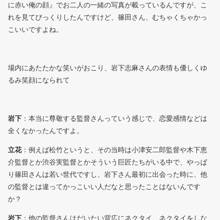
に赤い俺の顔』でお二人の一緒の写真が載っているんですが、こ
れを見てびっくりしたんですけど、篠田さん、むちゃくちゃかっ
こいいですよね。
場内にあたたかな笑いがおこり、岩下志麻さんの表情も優しくゆ
るみ笑顔になられて
岩下
：本当に尊敬する監督さんっていう感じで、恋愛感情などは
全くなかったんですよ。
立花
：例えば松竹というと、その当時は小津安二郎監督や木下恵
介監督とか渋谷実監督とかそういう巨匠たちがいる中で、やっぱ
り篠田さんは若い世代ですし、岩下さん最初に出会った時に、他
の監督とは違ってかっこいい人だなと思ったことはないんです
か？
岩下
：他の監督さんはだいたい背広にネクタイ、ネクタイをしな