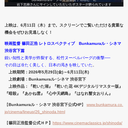
上映は、6月11日（木）まで。スクリーンでご覧いただける貴重な
機会をぜひお見逃しなく！
映画監督 篠田正浩 レトロスペクティブ Bunkamuraル・シネマ
渋谷宮下篇
鋭い知性と美学が炸裂する、松竹ヌーベルバーグの衝撃──
その目は冷たく美しく、日本の渇きを映していた
。
上映期間：2026年5月29日(金)～6月11日(木)
上映劇場：Bunkamuraル･シネマ 渋谷宮下
上映作品：『乾いた湖』『乾いた花 4Kデジタルリマスター版』
『暗殺』『あかね雲』『心中天網島』『はなれ瞽女おりん』
【
Bunkamuraル・シネマ 渋谷宮下公式HP
】
www.bunkamura.co.
jp/cinema/lineup/26_shinoda.html
【
篠田正浩監督公式ＨＰ】
https://www.cinemaclassics.jp/shinoda/