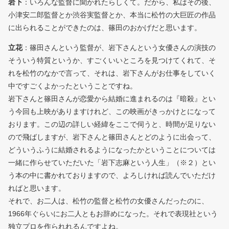
岩下
：いろんな監督に聞かれたらしくて。だから、私はその後、
小津安二郎監督とか渋谷実監督とか、本当に松竹の大巨匠の作品
に出られることができたのは、篠田のおかげだと思います。
立花
：篠田さんという監督が、岩下さんという女優さんの演技の
そういう特質というか、すごくいいところを見つけてくれて、そ
れを松竹のなかで言って、それは、岩下さんがお仕事をしていく
中ですごくよかったということですね。
岩下さんと篠田さんが恋愛から結婚に進まれるのは『暗殺』とい
う今回も上映がありますけれど、この映画がきっかけとになって
おります。この辺の詳しい経緯をここで伺うと、時間が足りない
ので飛ばしますが、岩下さんと篠田さんとどのように出会って、
どういうふうに結婚されるようになったかということについては
一緒に作らせていただいた「岩下志麻という人生」（※２）とい
う本の中に書かれておりますので、よろしければ読んでいただけ
ればと思います。
それで、お二人は、松竹の監督と松竹の女優さんだったのに、
1966年ぐらいにお二人ともお辞めになった。それで表現社という
独立プロを作られれるんですよね。