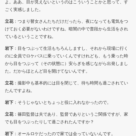
よ。ああ、目が見えないというのはこういうことかと思って、す
ごく実感しました。
立花
：つまり瞽女さんたちだけだったら、夜になっても電気をつ
けておく必要がないわけですね。暗闇の中で普段から生活をされ
ているということですね。
岩下
：目をつぶって生活もちろんしますし、それから現場に行く
のに全員でロケバスに乗っていくんですけれども、もう乗った時
から目をつぶって（その状態に）安らぎを感じながら出発しまし
た。だからほとんど目を開けてないんです。
立花
：撮影中も基本的には目を閉じて、待ち時間も過ごされてい
たんですよね。
岩下
：そうじゃないとちょっと役に入れなかったので。
立花
：篠田監督は夫であり、監督でありというご関係ですが、家
でも目をつぶったりして過ごされたんですか？
岩下
：オールロケだったので家では会っていないんです。