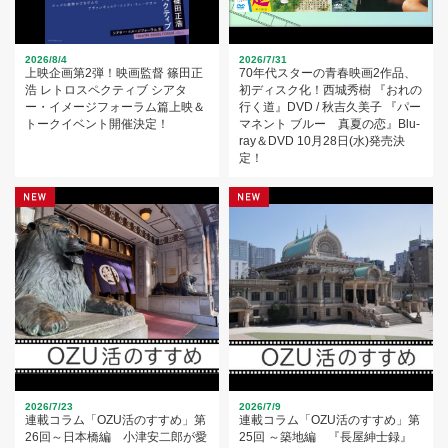
2026/8/4
2026/7/31
上映企画第2弾！映画監督 篠田正
70年代スターの青春映画2作品、
浩 レトロスペクティブ シアタ
初ディスク化！西城秀樹 『おれの
ー・イメージフォーラム篇上映＆
行く道』DVD / 秋吉久美子 『パー
トークイベント開催決定！
マネント ブルー 真夏の恋』Blu-
ray＆DVD 10月28日(水)発売決
定！
2026/7/23
2026/7/9
連載コラム「OZU活のすすめ」第
連載コラム「OZU活のすすめ」第
26回～日本橋編 小津安二郎が愛
25回 ～築地編 『長屋紳士録』