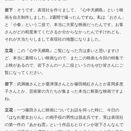
岩下
：そうです。表現社を作りまして、『心中天網島』という映
画を自主制作しました。2週間で撮ったんですね。私は「おさん」
と「小春」という二役で。本当に大変な映画だったんです。お客
さんがどの程度来てくださるか分からなかったんですけれども、
それが大当たりしまして表現社の地盤になりました。
立花
：この『心中天網島』ご覧になった方は多いと思いますけ
ど、本当に素晴らしい映画なので、またこの映画も今回の特集で
上映があるので、岩下さんの一人二役というのもぜひ皆さんにご
覧になってください。
岩下
：武満徹さんとか粟津潔さんとか篠田桃紅さんとか富岡多恵
子さんとか、芸術家の方たちが集まった本当に斬新な映画ですよ
ね。
立花
：一つ篠田さんに映画についてお話を伺った時に、今日の
『はなれ瞽女おりん』の相手役の男性は脱走兵です。実は表現社
の第一作の『あかね雲』という作品もヒロインが岩下さんなんで