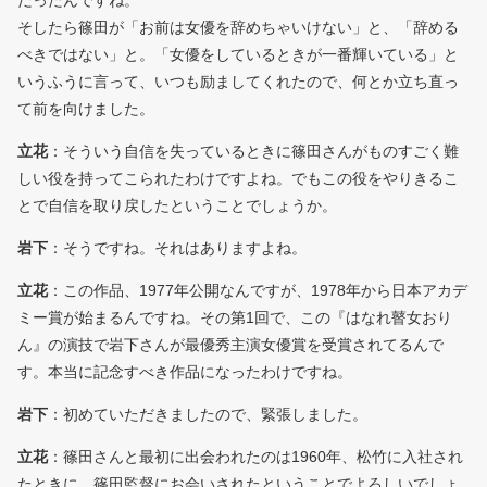
そしたら篠田が「お前は女優を辞めちゃいけない」と、「辞める
べきではない」と。「女優をしているときが一番輝いている」と
いうふうに言って、いつも励ましてくれたので、何とか立ち直っ
て前を向けました。
立花
：そういう自信を失っているときに篠田さんがものすごく難
しい役を持ってこられたわけですよね。でもこの役をやりきるこ
とで自信を取り戻したということでしょうか。
岩下
：そうですね。それはありますよね。
立花
：この作品、1977年公開なんですが、1978年から日本アカデ
ミー賞が始まるんですね。その第1回で、この『はなれ瞽女おり
ん』の演技で岩下さんが最優秀主演女優賞を受賞されてるんで
す。本当に記念すべき作品になったわけですね。
岩下
：初めていただきましたので、緊張しました。
立花
：篠田さんと最初に出会われたのは1960年、松竹に入社され
たときに、篠田監督にお会いされたということでよろしいでしょ