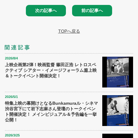
次の記事へ
前の記事へ
TOPへ戻る
2026/8/4
上映企画第2弾！映画監督 篠田正浩 レトロスペ
クティブ シアター・イメージフォーラム篇上映
＆トークイベント開催決定！
2026/5/1
特集上映の幕開けとなるBunkamuraル・シネマ
渋谷宮下にて岩下志麻さん登壇のトークイベン
ト開催決定！ メインビジュアル＆予告編を一挙
公開！
2026/3/25