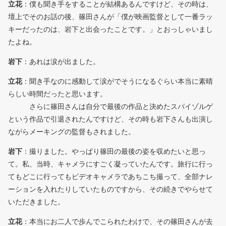
立花
：僕も聞き手をすることが結構あるんですけど、その時は、
壇上でそのお話の後、篠田さんが「僕が映画監督として一番ラッ
キーだったのは、岩下と出会ったことです。」とおっしゃいまし
たよね。
岩下
：あれは涙が出ました。
立花
：聞き手なのに感動して涙がでそうになるぐらい本当に素晴
らしい時間だったと思います。
さらに篠田さんは自分で最後の作品と決めたスパイゾルゲ
という作品で引退されたんですけど、その時も岩下さんも出演し
ながらメーキングの監督もされました。
岩下
：撮りました。やっぱり篠田の最後の姿を収めたいと思っ
て。私、当時、キャメラにすごく凝っていたんです。旅行に行っ
てもどこに行ってもビデオキャメラであちこち撮って、全部ナレ
ーションを入れたりしていたものですから、その続きでやらせて
いただきました。
立花
：本当にお二人で歩んでこられたわけで、その篠田さんが去