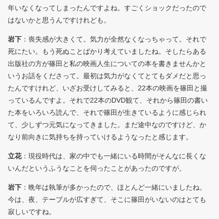
年いなくなってしまったんですよね。すごくショックだったので
はないかと思うんですけれども。
岩下
：喪失感が大きくて。気力が全然なくなっちゃって。それで
死にたい。もう死ぬことばかり考えていましたね。そしたらある
出版社の方が篠田と私の映画人生についての本を書きませんかと
いうお話をくださって。最初は気力がなくてとてもダメだと思っ
たんですけれど、いざお受けしてみると、22本の映画を篠田と撮
っているんですよ。それで22本のDVD観て、それから篠田の書い
た本をいろいろ読んで、それで篠田が生きているように感じられ
て、少しずつ元気になってきました。まだ途中なのですけど、か
なり前向きに気持ちを持っていけるようなったと感じます。
立花
：現役時代は、家の中でも一緒にいる時間がそんなに長くな
いんだというふうなことを伺ったことがあったのですが。
岩下
：晩年は執筆が多かったので、ほとんど一緒にいましたね。
今は、夜、テーブルが広すぎて、そこに篠田がいないのはとても
寂しいですね。