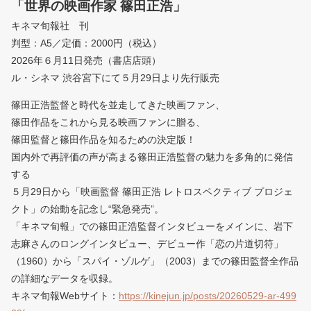
「世界の映画作家 篠田正浩」
キネマ旬報社 刊
判型：A5／定価：2000円（税込）
2026年６月11日発売（書店店頭）
ル・シネマ 渋谷宮下にて５月29日より先行販売
篠田正浩監督と時代を並走してきた映画ファン、
篠田作品をこれから見る映画ファンに贈る、
篠田監督と篠田作品を知るための決定版！
国内外で再評価の声が高まる篠田正浩監督の魅力を多角的に発信
する
５月29日から「映画監督 篠田正浩 レトロスペクティブ プロジェ
クト」の始動を記念し“緊急発売”。
「キネマ旬報」での篠田正浩監督インタビューをメインに、岩下
志麻さんのロングインタビュー、デビュー作「恋の片道切符」
（1960）から「スパイ・ゾルゲ」（2003）までの篠田監督全作品
の詳細なデータを収録。
キネマ旬報Webサイト：
https://kinejun.jp/posts/20260529-ar-499