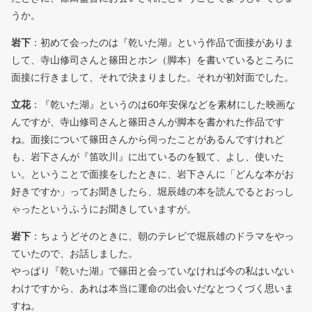
うか。
岩下
：初めて会ったのは『乾いた湖』という作品で面接がありま
して、寺山修司さんと篠田とホン（脚本）を書いているところに
面接に行きまして、それで決まりました。それが初対面でした。
立花
：『乾いた湖』というのは60年安保などを素材にした映画な
んですが、寺山修司さんと篠田さんが脚本を書かれた作品です
ね。面接について篠田さんから伺ったことがあるんですけれど
も、岩下さんが『笛吹川』に出ているのを観て、よし、使いた
い。ということで面接をしたときに、岩下さんに「どんな本がお
好きですか」ってお聞きしたら、堀辰雄の本を読んでるとおっし
ゃったというふうにお聞きしていますが。
岩下
：ちょうどそのときに、朝のテレビで堀辰雄のドラマをやっ
ていたので、お話しました。
やっぱり『乾いた湖』で篠田と会っていなければ今の私はいない
わけですから、あれは本当に運命の出会いだなとつくづく思いま
すね。