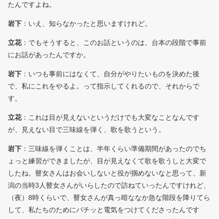
たんですよね。
岩下
：いえ、知らなかったと思いますけれど。
立花
：でもそうすると、このお話というのは、台本の段階で事前
にお話があったんですか。
岩下
：いつも事前にはなくて、自分がやりたいものを決めた後
で、私にこれをやるよ。って指示してくれるので、それからで
す。
立花
：これは目が見えないというだけでも大変なことなんです
が、見えない目で三味線を弾く、歌を歌うという。
岩下
：三味線を弾くことは、半年くらい準備期間があったのでち
ょっと練習ができましたが、目が見えなくて歌を歌うしと大変で
したね。瞽女さんはお会いしないと役が掴めないなと思って、新
潟の当時3人瞽女さんがいらしたので訪ねていったんですけれど、
（夜）8時くらいで、瞽女さんが真っ暗ななか急な階段を降りてら
して、私たちのためにパチッと電気をつけてくださったんです