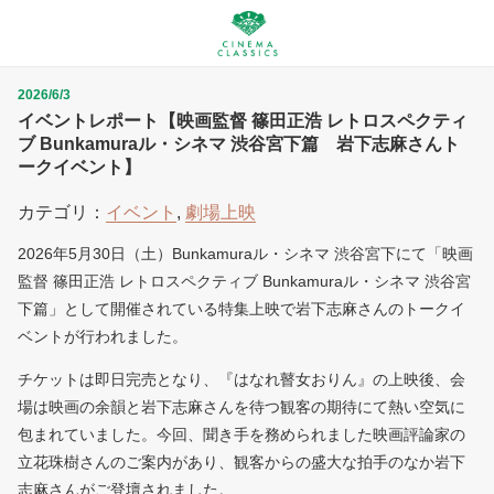
2026/6/3
イベントレポート【映画監督 篠田正浩 レトロスペクティ
ブ Bunkamuraル・シネマ 渋谷宮下篇 岩下志麻さんト
ークイベント】
カテゴリ：
イベント
,
劇場上映
2026年5月30日（土）Bunkamuraル・シネマ 渋谷宮下にて「映画
監督 篠田正浩 レトロスペクティブ Bunkamuraル・シネマ 渋谷宮
下篇」として開催されている特集上映で岩下志麻さんのトークイ
ベントが行われました。
チケットは即日完売となり、『はなれ瞽女おりん』の上映後、会
場は映画の余韻と岩下志麻さんを待つ観客の期待にて熱い空気に
包まれていました。今回、聞き手を務められました映画評論家の
立花珠樹さんのご案内があり、観客からの盛大な拍手のなか岩下
志麻さんがご登壇されました。