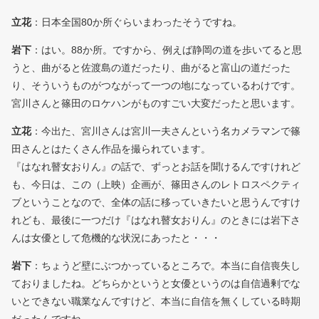
立花
：日本全国80か所ぐらいまわったそうですね。
岩下
：はい。88か所。ですから、例えば静岡の道を歩いてると思
うと、曲がると佐渡島の道だったり、曲がると富山の道だった
り、そういうものがつながって一つの地になっているわけです。
宮川さんと篠田のロケハンがものすごい大変だったと思います。
立花
：今出た、宮川さんは宮川一夫さんという名カメラマンで篠
田さんとはたくさん作品を撮られています。
『はなれ瞽女おりん』の話で、ずっとお話を聞けるんですけれど
も、今日は、この（上映）企画が、篠田さんのレトロスペクティ
ブということなので、全体の話に移っていきたいと思うんですけ
れども、最後に一つだけ『はなれ瞽女おりん』のときには岩下さ
んは女優として危機的な状況にあったと・・・
岩下
：ちょうど壁にぶつかっているところで。本当に自信喪失し
ておりましたね。どちらかというと女優というのは自信過剰でな
いとできない職業なんですけど、本当に自信を無くしている時期
だったんですね。