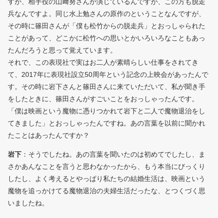
すが、相手役の山﨑努さんが演じているんですが、この方も脱走
兵なんですよ。同じ水上勉さんの原作のということなんですが、
その時に篠田さんが「僕も松竹からの脱走兵」とおっしゃられた
ことがあって、どこかに松竹への思いとかいろいろなこともあっ
たんだろうと思って覚えています。
それで、この表現社で実はお二人が素晴らしい仕事をされてき
て、2017年に表現社設立50周年という記念の上映会があったんで
す。その時に岩下さんと篠田さんに来ていただいて、私が聞き手
をしたときに、篠田さんがすごいことをおっしゃったんです。
「僕は映画という魔物に憑りつかれて岩下と二人で魔物退治をし
てきました」とおっしゃったんですね。あの言葉を以前に聞かれ
たことはあったんですか？
岩下
：そうでしたね。あの言葉を聞いたのは初めてでしたし、ま
さかあんなことを言うと思わなかったから、もう本当にびっくり
したし、よく考えるとやっぱり私たちの結婚生活は、映画という
魔物を追っかけてる魔物退治の夫婦生活だったな、とつくづく思
いましたね。