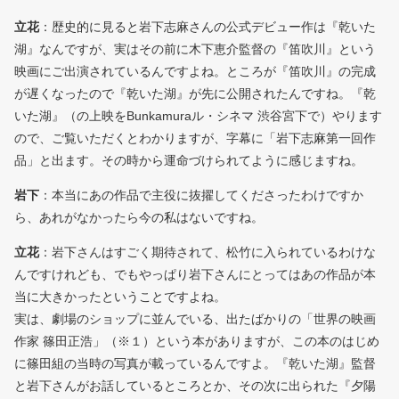
立花
：歴史的に見ると岩下志麻さんの公式デビュー作は『乾いた
湖』なんですが、実はその前に木下恵介監督の『笛吹川』という
映画にご出演されているんですよね。ところが『笛吹川』の完成
が遅くなったので『乾いた湖』が先に公開されたんですね。『乾
いた湖』（の上映をBunkamuraル・シネマ 渋谷宮下で）やります
ので、ご覧いただくとわかりますが、字幕に「岩下志麻第一回作
品」と出ます。その時から運命づけられてように感じますね。
岩下
：本当にあの作品で主役に抜擢してくださったわけですか
ら、あれがなかったら今の私はないですね。
立花
：岩下さんはすごく期待されて、松竹に入られているわけな
んですけれども、でもやっぱり岩下さんにとってはあの作品が本
当に大きかったということですよね。
実は、劇場のショップに並んでいる、出たばかりの「世界の映画
作家 篠田正浩」（※１）という本がありますが、この本のはじめ
に篠田組の当時の写真が載っているんですよ。『乾いた湖』監督
と岩下さんがお話しているところとか、その次に出られた『夕陽