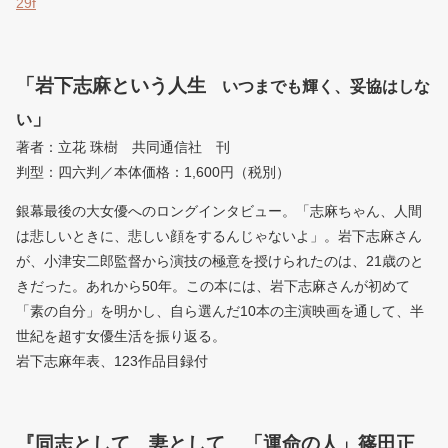
29f
「岩下志麻という人生
いつまでも輝く、妥協はしな
」
い
著者：立花 珠樹 共同通信社 刊
判型：四六判／本体価格：1,600円（税別）
銀幕最後の大女優へのロングインタビュー。「志麻ちゃん、人間
は悲しいときに、悲しい顔をするんじゃないよ」。岩下志麻さん
が、小津安二郎監督から演技の極意を授けられたのは、21歳のと
きだった。あれから50年。この本には、岩下志麻さんが初めて
「素の自分」を明かし、自ら選んだ10本の主演映画を通して、半
世紀を超す女優生活を振り返る。
岩下志麻年表、123作品目録付
『同志として 妻として 「運命の人」篠田正