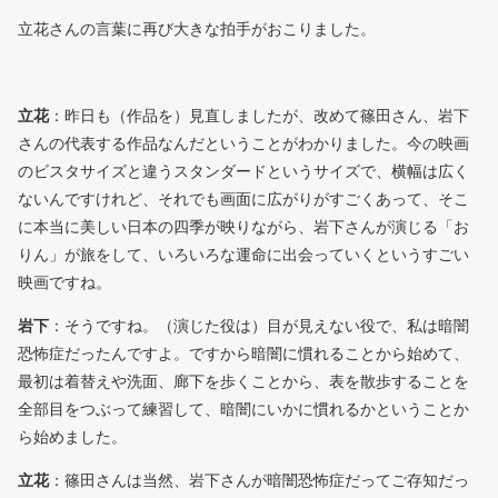
立花さんの言葉に再び大きな拍手がおこりました。
立花
：昨日も（作品を）見直しましたが、改めて篠田さん、岩下
さんの代表する作品なんだということがわかりました。今の映画
のビスタサイズと違うスタンダードというサイズで、横幅は広く
ないんですけれど、それでも画面に広がりがすごくあって、そこ
に本当に美しい日本の四季が映りながら、岩下さんが演じる「お
りん」が旅をして、いろいろな運命に出会っていくというすごい
映画ですね。
岩下
：そうですね。（演じた役は）目が見えない役で、私は暗闇
恐怖症だったんですよ。ですから暗闇に慣れることから始めて、
最初は着替えや洗面、廊下を歩くことから、表を散歩することを
全部目をつぶって練習して、暗闇にいかに慣れるかということか
ら始めました。
立花
：篠田さんは当然、岩下さんが暗闇恐怖症だってご存知だっ