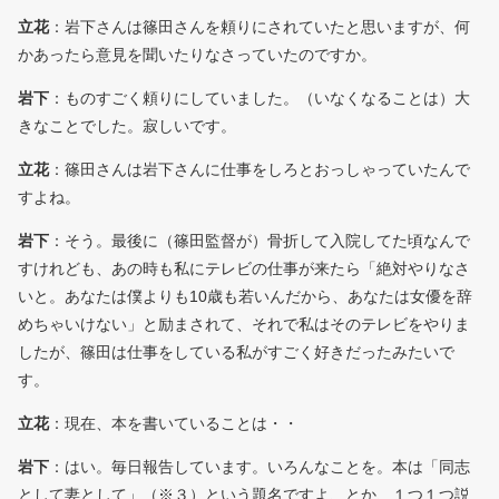
立花
：岩下さんは篠田さんを頼りにされていたと思いますが、何
かあったら意見を聞いたりなさっていたのですか。
岩下
：ものすごく頼りにしていました。（いなくなることは）大
きなことでした。寂しいです。
立花
：篠田さんは岩下さんに仕事をしろとおっしゃっていたんで
すよね。
岩下
：そう。最後に（篠田監督が）骨折して入院してた頃なんで
すけれども、あの時も私にテレビの仕事が来たら「絶対やりなさ
いと。あなたは僕よりも10歳も若いんだから、あなたは女優を辞
めちゃいけない」と励まされて、それで私はそのテレビをやりま
したが、篠田は仕事をしている私がすごく好きだったみたいで
す。
立花
：現在、本を書いていることは・・
岩下
：はい。毎日報告しています。いろんなことを。本は「同志
として妻として」（※３）という題名ですよ、とか、１つ１つ説