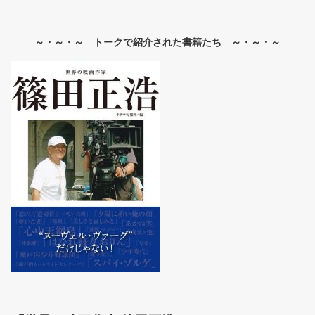
～・～・～ トークで紹介された書籍たち ～・～・～