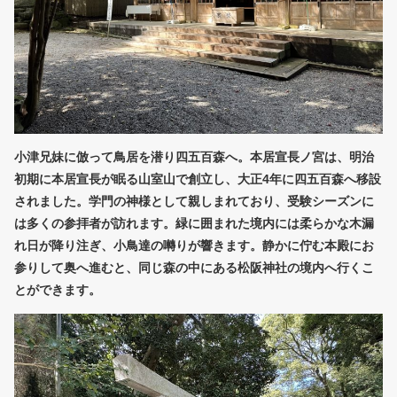
小津兄妹に倣って鳥居を潜り四五百森へ。本居宣長ノ宮は、明治
初期に本居宣長が眠る山室山で創立し、大正4年に四五百森へ移設
されました。学門の神様として親しまれており、受験シーズンに
は多くの参拝者が訪れます。緑に囲まれた境内には柔らかな木漏
れ日が降り注ぎ、小鳥達の囀りが響きます。静かに佇む本殿にお
参りして奥へ進むと、同じ森の中にある松阪神社の境内へ行くこ
とができます。