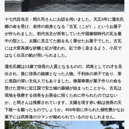
十七代目当主・岡久司さんにお話を伺いました。天正3年に蒲生氏
郷の命を受け、老伴の前身となる「古瓦（こが）」というお菓子
が作られました。初代当主が所有していた中国秦朝時代の瓦を最
中の型とし、太陽に見立てた餡を丸く乗せたお菓子でした。古瓦
には大変高価な砂糖と紅が使われ、紅で赤く染まるよう、小豆で
はなく白豆の餡が用いられました。
蒲生氏郷は13歳で信長の人質となるものの、武将としての才を見
出され、後に信長の娘婿となった人物。千利休の弟子であり、茶
に造詣の深い文化人でもありました。柳屋奉善が菓子作りの命を
受けた翌年に近江国で安土城の築城が始まったことから、古瓦は
現地を視察する信長をお茶会に招くために作られたのではない
か、と岡さんは推察されています。太陽を現す赤い餡は信長の天
下統一を願ったものでしょうか。450年前に作られた個性豊かなお
菓子には武将達のロマンが秘められているのかもしれません。