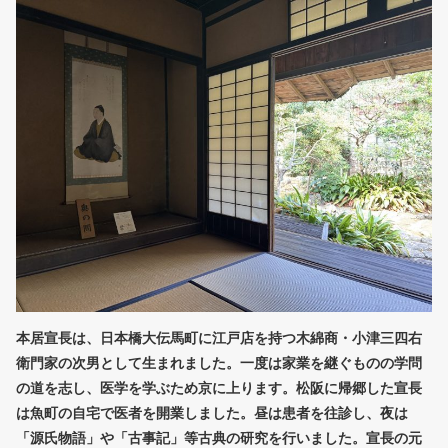
本居宣長は、日本橋大伝馬町に江戸店を持つ木綿商・小津三四右
衛門家の次男として生まれました。一度は家業を継ぐものの学問
の道を志し、医学を学ぶため京に上ります。松阪に帰郷した宣長
は魚町の自宅で医者を開業しました。昼は患者を往診し、夜は
「源氏物語」や「古事記」等古典の研究を行いました。宣長の元