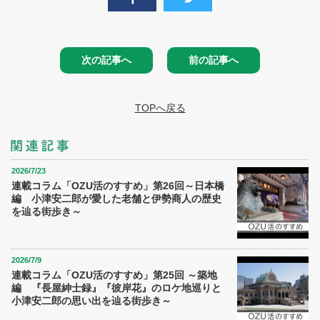
次の記事へ
前の記事へ
TOPへ戻る
2026/7/23
連載コラム「OZU活のすすめ」第26回～日本橋
編 小津安二郎が愛した老舗と伊勢商人の歴史
を辿る街歩き～
2026/7/9
連載コラム「OZU活のすすめ」第25回 ～築地
編 『長屋紳士録』『彼岸花』のロケ地巡りと
小津安二郎の思い出を辿る街歩き～