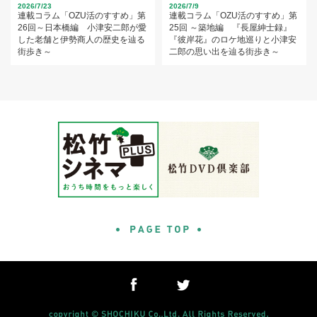
2026/7/23
2026/7/9
連載コラム「OZU活のすすめ」第
連載コラム「OZU活のすすめ」第
26回～日本橋編 小津安二郎が愛
25回 ～築地編 『長屋紳士録』
した老舗と伊勢商人の歴史を辿る
『彼岸花』のロケ地巡りと小津安
街歩き～
二郎の思い出を辿る街歩き～