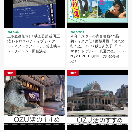
2026/8/4
2026/7/31
上映企画第2弾！映画監督 篠田正
70年代スターの青春映画2作品、
浩 レトロスペクティブ シアタ
初ディスク化！西城秀樹 『おれの
ー・イメージフォーラム篇上映＆
行く道』DVD / 秋吉久美子 『パー
トークイベント開催決定！
マネント ブルー 真夏の恋』Blu-
ray＆DVD 10月28日(水)発売決
定！