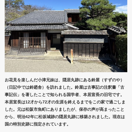
お花見を楽しんだ小津兄妹は、隠居丸跡にある鈴屋（すずのや）
（日記中では鈴廼舎）を訪れました。鈴屋は古事記の注釈書「古
事記伝」を著したことで知られる国学者、本居宣長の旧宅です。
本居宣長は12才から72才の生涯を終えるまでをこの家で過ごしま
した。元は松阪市魚町にありましたが、保存の声が高まったこと
から、明治42年に松坂城跡の隠居丸跡に移築されました。現在は
国の特別史跡に指定されています。