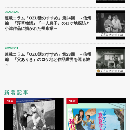
2026/6/25
連載コラム「OZU活のすすめ」第24回 ～信州
編 『浮草物語』『一人息子』のロケ地探訪と
小津作品に描かれた蚕糸業～
2026/6/11
連載コラム「OZU活のすすめ」第23回 ～信州
編 『父ありき』のロケ地と作品世界を巡る旅
～