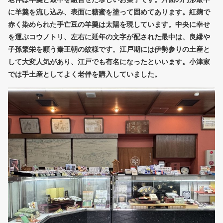
に羊羹を流し込み、表面に糖蜜を塗って固めてあります。紅麹で
赤く染められた手亡豆の羊羹は太陽を現しています。中央に幸せ
を運ぶコウノトリ、左右に延年の文字が配された最中は、良縁や
子孫繁栄を願う秦王朝の紋様です。江戸期には伊勢参りの土産と
して大変人気があり、江戸でも有名になったといいます。小津家
では手土産としてよく老伴を購入していました。