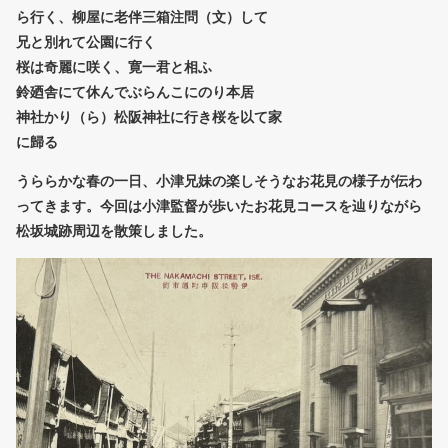
ら行く、柳屋に老伴三箱注問（文）して
兄と別れて公園に行く
桜は奇麗に咲く、寛一君と相ふ
鈴廼舎にて休んでぶらんこにのり本居
神社かり（ら）松阪神社に行き桜を以て家
に歸る
うららかな春の一日、小津兄妹の楽しそうなお花見の様子が伝わ
ってきます。今回は小津監督が歩いたお花見コースを辿りながら
松坂城跡周辺を散策しました。