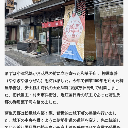
まずは小津兄妹がお花見の前に立ち寄った和菓子店 、柳屋奉善
（やなぎやほうぜん）を訪れました。今年で創業450年を迎えた柳
屋奉善は、安土桃山時代の天正3年に滋賀県日野町で創業しまし
た。初代当主・村田市兵衛は、近江国日野の領主であった蒲生氏
郷の御用菓子司を務めました。
蒲生氏郷は松坂城を築く際、積極的に城下町の整備を行いまし
た。城下の中央を貫くように伊勢街道の道筋を変え、先に統治し
ていた近江国日野や松ヶ島から商人達を移住させて商業の発展を