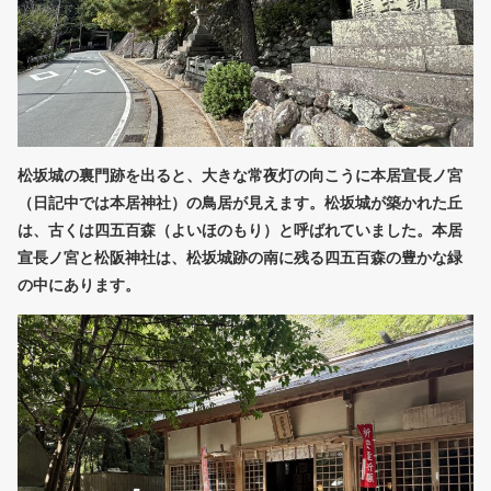
松坂城の裏門跡を出ると、大きな常夜灯の向こうに本居宣長ノ宮
（日記中では本居神社）の鳥居が見えます。松坂城が築かれた丘
は、古くは四五百森（よいほのもり）と呼ばれていました。本居
宣長ノ宮と松阪神社は、松坂城跡の南に残る四五百森の豊かな緑
の中にあります。