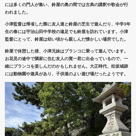
には多くの門人が集い、鈴屋の奥の間では古典の講釈や歌会が行
われました。
小津監督は帰省した際に友人達と鈴屋の芝生で遊んだり、中学3年
生の春には宇治山田中学校の遠足でも鈴屋を訪れています。小津
監督にとって、鈴屋は幼い頃から親しんだ懐かしい場所でした。
鈴屋で休憩した後、小津兄妹はブランコに乗って遊んでいます。
お花見の途中で隣家に住む友人の寛一君に出会っているので、一
緒にブランコを楽しんだのかもしれません。大正時代、松坂城跡
には動物園や遊具があり、子供達のよい遊び場だったようです。