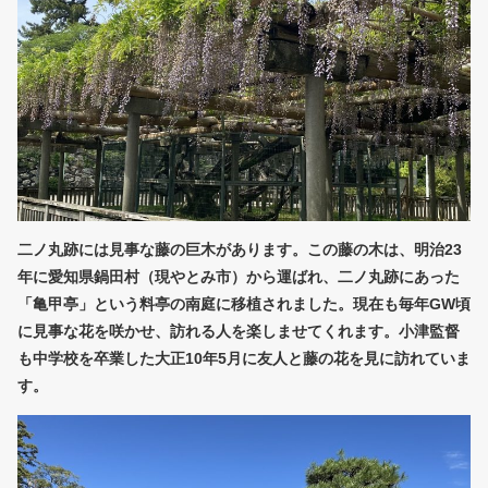
二ノ丸跡には見事な藤の巨木があります。この藤の木は、明治23
年に愛知県鍋田村（現やとみ市）から運ばれ、二ノ丸跡にあった
「亀甲亭」という料亭の南庭に移植されました。現在も毎年GW頃
に見事な花を咲かせ、訪れる人を楽しませてくれます。小津監督
も中学校を卒業した大正10年5月に友人と藤の花を見に訪れていま
す。