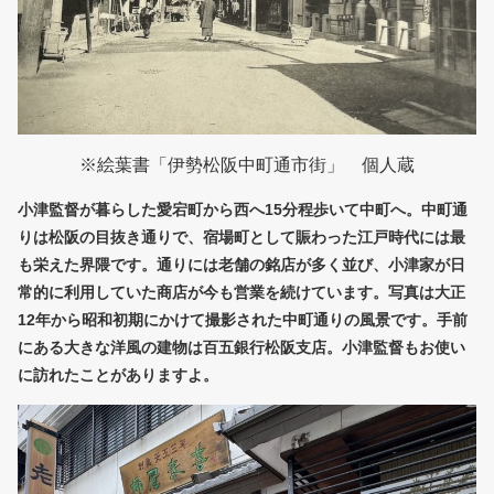
※絵葉書「伊勢松阪中町通市街」 個人蔵
小津監督が暮らした愛宕町から西へ15分程歩いて中町へ。中町通
りは松阪の目抜き通りで、宿場町として賑わった江戸時代には最
も栄えた界隈です。通りには老舗の銘店が多く並び、小津家が日
常的に利用していた商店が今も営業を続けています。写真は大正
12年から昭和初期にかけて撮影された中町通りの風景です。手前
にある大きな洋風の建物は百五銀行松阪支店。小津監督もお使い
に訪れたことがありますよ。