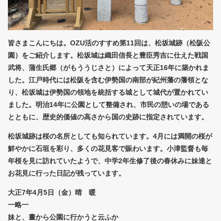
皆さまこんにちは。OZU活のすすめ第11回は、松坂城跡（松阪公
園）をご紹介します。松坂城は織田信長と豊臣秀吉に仕えた戦国
武将、蒲生氏郷（がもううじさと）によって天正16年に築かれま
した。江戸時代には松阪を含む伊勢国の南部が紀州藩の藩領とな
り、松坂城は伊勢国の領地を統括する城として城代が置かれてい
ました。明治14年に公園として整備され、市民の憩いの場である
とともに、歴史的価値の高さから国の史跡に指定されています。
松坂城跡は桜の名所としても知られています。4月には満開の桜が
鮮やかに石垣を彩り、多くの花見客で賑わいます。小津監督も毎
年桜を見に訪れていたようで、中学2年生修了後の春休みに妹達と
お花見に行った日記が残っています。
大正7年4月5日（金）晴 暖
一略一
妹と、晝から公園に行かうと云ふか