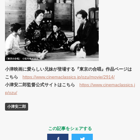
小津映画に愛らしい兄妹が登場する『東京の合唱』作品ページは
こちら
https://www.cinemaclassics.jp/ozu/movie/2914/
小津安二郎監督公式サイトはこちら
https://www.cinemaclassics.j
p/ozu/
小津安二郎
この記事をシェアする