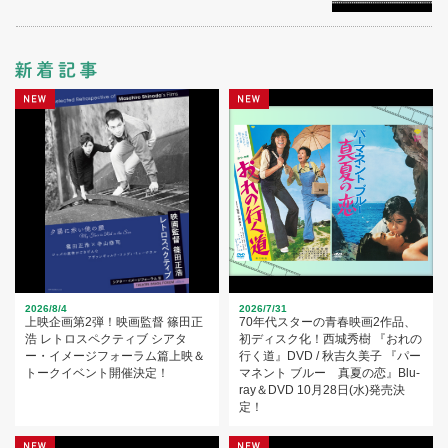
2026/8/4
2026/7/31
上映企画第2弾！映画監督 篠田正
70年代スターの青春映画2作品、
浩 レトロスペクティブ シアタ
初ディスク化！西城秀樹 『おれの
ー・イメージフォーラム篇上映＆
行く道』DVD / 秋吉久美子 『パー
トークイベント開催決定！
マネント ブルー 真夏の恋』Blu-
ray＆DVD 10月28日(水)発売決
定！