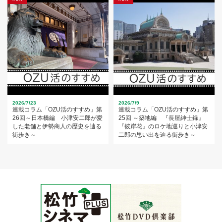
2026/7/23
2026/7/9
連載コラム「OZU活のすすめ」第
連載コラム「OZU活のすすめ」第
26回～日本橋編 小津安二郎が愛
25回 ～築地編 『長屋紳士録』
した老舗と伊勢商人の歴史を辿る
『彼岸花』のロケ地巡りと小津安
街歩き～
二郎の思い出を辿る街歩き～