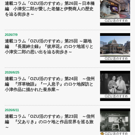
連載コラム「OZU活のすすめ」第26回～日本橋
編 小津安二郎が愛した老舗と伊勢商人の歴史
を辿る街歩き～
2026/7/9
連載コラム「OZU活のすすめ」第25回 ～築地
編 『長屋紳士録』『彼岸花』のロケ地巡りと
小津安二郎の思い出を辿る街歩き～
2026/6/25
連載コラム「OZU活のすすめ」第24回 ～信州
編 『浮草物語』『一人息子』のロケ地探訪と
小津作品に描かれた蚕糸業～
2026/6/11
連載コラム「OZU活のすすめ」第23回 ～信州
編 『父ありき』のロケ地と作品世界を巡る旅
～