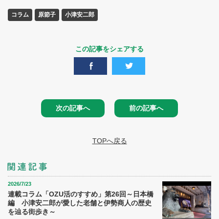
コラム
原節子
小津安二郎
この記事をシェアする
次の記事へ
前の記事へ
TOPへ戻る
2026/7/23
連載コラム「OZU活のすすめ」第26回～日本橋
編 小津安二郎が愛した老舗と伊勢商人の歴史
を辿る街歩き～