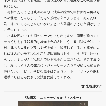
小津作品を通じても屈指。母娘を巡る外部の視線がこの映画を喜
劇にした。
喜劇であることは映画の冒頭、法事の控室で中村伸郎が男やも
めの北竜二をからかう「お寺で茶柱が立つようじゃ、死んだ細
君、迎いにくるんじゃないかい」という落語のような台詞がすで
に予告している。
小津映画の中でも酒のシーンがとりわけ多い。岡田が酔ってし
ゃっくりをする印象的な場面を含め８回。うち５回は佐分利、中
村、北の３人組がグラスや杯を傾け、談笑している。司葉子によ
れば３人組のモデルは小津と野田高梧（脚本）、里見弴（原作）
らしい。３人がふだん飲んでいる様子が目に浮かぶ。そこで最後
は、頼もしき３人の左党にメジャーリーグのＧＭが残した箴言を
捧げたい。「ビールを飲む選手はチョコレート・ドリンクを飲む
選手よりはるかに多くの試合に勝ってくれる」
文 米谷紳之介
『秋日和 ニューデジタルリマスター』