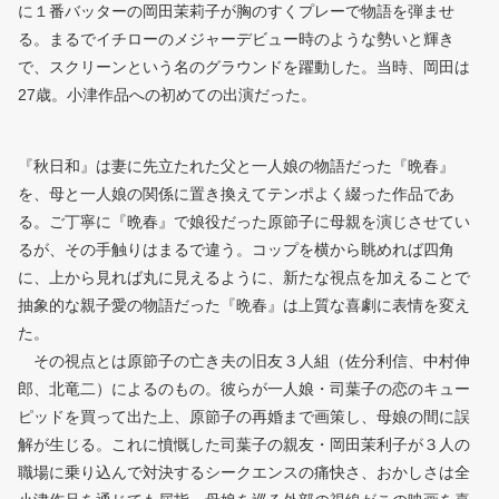
に１番バッターの岡田茉莉子が胸のすくプレーで物語を弾ませ
る。まるでイチローのメジャーデビュー時のような勢いと輝き
で、スクリーンという名のグラウンドを躍動した。当時、岡田は
27歳。小津作品への初めての出演だった。
『秋日和』は妻に先立たれた父と一人娘の物語だった『晩春』
を、母と一人娘の関係に置き換えてテンポよく綴った作品であ
る。ご丁寧に『晩春』で娘役だった原節子に母親を演じさせてい
るが、その手触りはまるで違う。コップを横から眺めれば四角
に、上から見れば丸に見えるように、新たな視点を加えることで
抽象的な親子愛の物語だった『晩春』は上質な喜劇に表情を変え
た。
その視点とは原節子の亡き夫の旧友３人組（佐分利信、中村伸
郎、北竜二）によるのもの。彼らが一人娘・司葉子の恋のキュー
ピッドを買って出た上、原節子の再婚まで画策し、母娘の間に誤
解が生じる。これに憤慨した司葉子の親友・岡田茉利子が３人の
職場に乗り込んで対決するシークエンスの痛快さ、おかしさは全