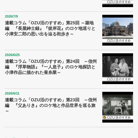
2026/7/9
連載コラム「OZU活のすすめ」第25回 ～築地
編 『長屋紳士録』『彼岸花』のロケ地巡りと
小津安二郎の思い出を辿る街歩き～
2026/6/25
連載コラム「OZU活のすすめ」第24回 ～信州
編 『浮草物語』『一人息子』のロケ地探訪と
小津作品に描かれた蚕糸業～
2026/6/11
連載コラム「OZU活のすすめ」第23回 ～信州
編 『父ありき』のロケ地と作品世界を巡る旅
～