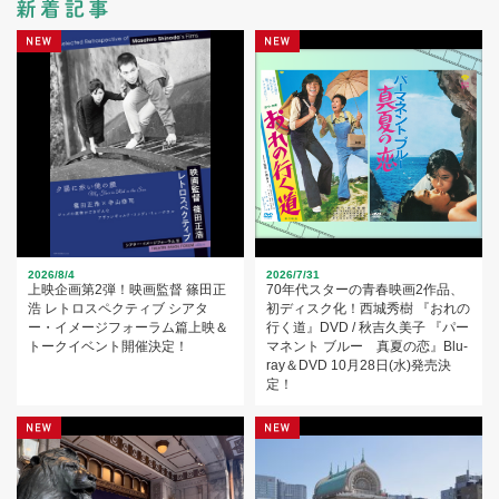
2026/8/4
2026/7/31
上映企画第2弾！映画監督 篠田正
70年代スターの青春映画2作品、
浩 レトロスペクティブ シアタ
初ディスク化！西城秀樹 『おれの
ー・イメージフォーラム篇上映＆
行く道』DVD / 秋吉久美子 『パー
トークイベント開催決定！
マネント ブルー 真夏の恋』Blu-
ray＆DVD 10月28日(水)発売決
定！