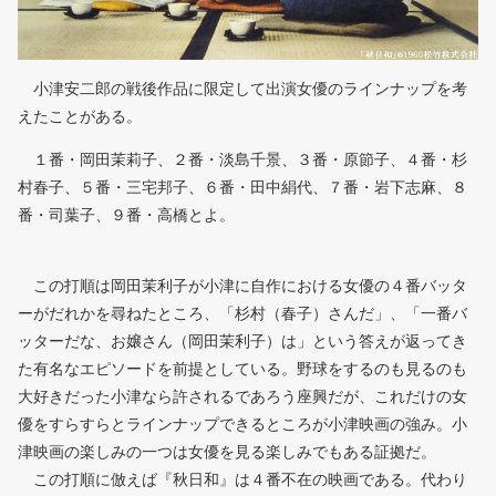
小津安二郎の戦後作品に限定して出演女優のラインナップを考
えたことがある。
１番・岡田茉莉子、２番・淡島千景、３番・原節子、４番・杉
村春子、５番・三宅邦子、６番・田中絹代、７番・岩下志麻、８
番・司葉子、９番・高橋とよ。
この打順は岡田茉利子が小津に自作における女優の４番バッタ
ーがだれかを尋ねたところ、「杉村（春子）さんだ」、「一番バ
ッターだな、お嬢さん（岡田茉利子）は」という答えが返ってき
た有名なエピソードを前提としている。野球をするのも見るのも
大好きだった小津なら許されるであろう座興だが、これだけの女
優をすらすらとラインナップできるところが小津映画の強み。小
津映画の楽しみの一つは女優を見る楽しみでもある証拠だ。
この打順に倣えば『秋日和』は４番不在の映画である。代わり