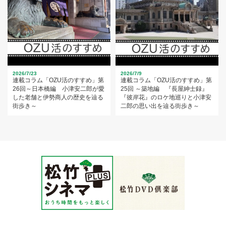
2026/7/23
2026/7/9
連載コラム「OZU活のすすめ」第
連載コラム「OZU活のすすめ」第
26回～日本橋編 小津安二郎が愛
25回 ～築地編 『長屋紳士録』
した老舗と伊勢商人の歴史を辿る
『彼岸花』のロケ地巡りと小津安
街歩き～
二郎の思い出を辿る街歩き～