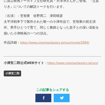
に国立映画アーカイブ主任研究員・大澤浄さんがご登壇。『父あ
りき』についての解説トークを行います。
〔出演〕：笠智衆 佐野周二 津田晴彦
太平洋戦争下で製作された唯一の小津作品で、笠智衆の初主演
作。男手ひとつで育て、同じく教師となった息子との深い哀歓を
描いた小津映画の一つの頂点。
作品詳細：
https://www.cinemaclassics.jp/ozu/movie/2884/
小津安二郎公式WEBサイト
：
https://www.cinemaclassics.jp/ozu/
小津安二郎
この記事をシェアする