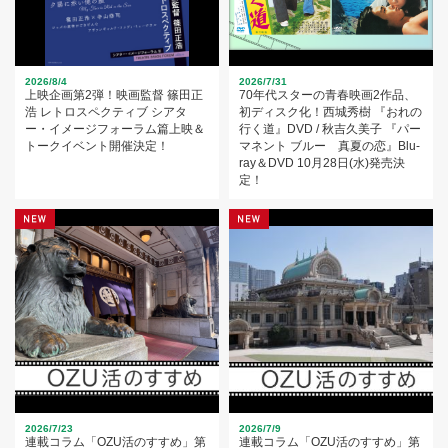
2026/8/4
2026/7/31
上映企画第2弾！映画監督 篠田正
70年代スターの青春映画2作品、
浩 レトロスペクティブ シアタ
初ディスク化！西城秀樹 『おれの
ー・イメージフォーラム篇上映＆
行く道』DVD / 秋吉久美子 『パー
トークイベント開催決定！
マネント ブルー 真夏の恋』Blu-
ray＆DVD 10月28日(水)発売決
定！
2026/7/23
2026/7/9
連載コラム「OZU活のすすめ」第
連載コラム「OZU活のすすめ」第