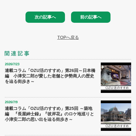
次の記事へ
前の記事へ
TOPへ戻る
2026/7/23
連載コラム「OZU活のすすめ」第26回～日本橋
編 小津安二郎が愛した老舗と伊勢商人の歴史
を辿る街歩き～
2026/7/9
連載コラム「OZU活のすすめ」第25回 ～築地
編 『長屋紳士録』『彼岸花』のロケ地巡りと
小津安二郎の思い出を辿る街歩き～