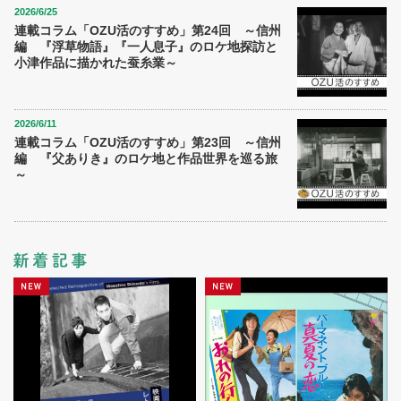
2026/6/25
連載コラム「OZU活のすすめ」第24回 ～信州
編 『浮草物語』『一人息子』のロケ地探訪と
小津作品に描かれた蚕糸業～
2026/6/11
連載コラム「OZU活のすすめ」第23回 ～信州
編 『父ありき』のロケ地と作品世界を巡る旅
～