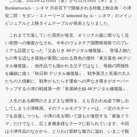
この度、2023年12月8日（金）から12月14日（木）まで
Bunkamuraル・シネマ 渋谷宮下で開催される特集上映企画「小津
安二郎：モダン・ストーリーズ selected by ル・シネマ」のメイン
ビジュアルと上映タイムテーブルが発表となりました。
これまで欠落していた箇所が発見、オリジナル版に限りなく近
い状態への修復がなされ、今年のヴェネチア国際映画祭でのプレ
ミアも話題となった『父ありき 4Kデジタル修復版』、登場人物た
ちの寄る辺なき孤独が夜闇にゆれる異色の傑作『東京暮色 4Kデジ
タル修復版』、他作品でも描かれる父子ではなく、母娘の関係性
を繊細に描く『秋日和 デジタル修復版』、戦争孤児と長屋の大人
たちの人情劇に、戦争がもたらす運命への声なき嘆きがオーバー
ラップする小津の戦後第一作『長屋紳士録 4Kデジタル修復版』。
人生のある瞬間のさまざまな感情を、えも言われぬ姿で映し出
してしまう小津映画。そのフィルモグラフィーは、一定のモチー
フを反復しつつも、小津の名を聞いて誰もが連想する「家族ドラ
マ」だけでなく、広く多種多様なテーマに彩られています。今回
は小津作品のなかから、とりわけ新鮮な魅力に溢れ、いまこそ観