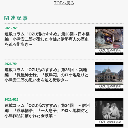
TOPへ戻る
2026/7/23
連載コラム「OZU活のすすめ」第26回～日本橋
編 小津安二郎が愛した老舗と伊勢商人の歴史
を辿る街歩き～
2026/7/9
連載コラム「OZU活のすすめ」第25回 ～築地
編 『長屋紳士録』『彼岸花』のロケ地巡りと
小津安二郎の思い出を辿る街歩き～
2026/6/25
連載コラム「OZU活のすすめ」第24回 ～信州
編 『浮草物語』『一人息子』のロケ地探訪と
小津作品に描かれた蚕糸業～