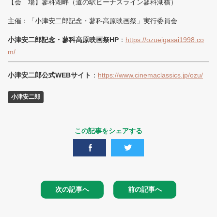
【会 場】蓼科湖畔（道の駅ビーナスライン蓼科湖横）
主催：「小津安二郎記念・蓼科高原映画祭」実行委員会
小津安二郎記念・蓼科高原映画祭HP
：
https://ozueigasai1998.co
m/
小津安二郎公式WEBサイト
：
https://www.cinemaclassics.jp/ozu/
小津安二郎
この記事をシェアする
次の記事へ
前の記事へ