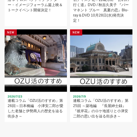
ー・イメージフォーラム篇上映＆
行く道』DVD / 秋吉久美子 『パー
トークイベント開催決定！
マネント ブルー 真夏の恋』Blu-
ray＆DVD 10月28日(水)発売決
定！
2026/7/23
2026/7/9
連載コラム「OZU活のすすめ」第
連載コラム「OZU活のすすめ」第
26回～日本橋編 小津安二郎が愛
25回 ～築地編 『長屋紳士録』
した老舗と伊勢商人の歴史を辿る
『彼岸花』のロケ地巡りと小津安
街歩き～
二郎の思い出を辿る街歩き～