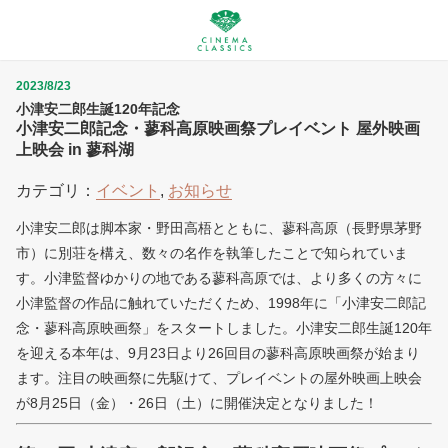
2023/8/23
小津安二郎生誕120年記念
小津安二郎記念・蓼科高原映画祭プレイベント 屋外映画
上映会 in 蓼科湖
カテゴリ：
イベント
,
お知らせ
小津安二郎は脚本家・野田高梧とともに、蓼科高原（長野県茅野
市）に別荘を構え、数々の名作を執筆したことで知られていま
す。小津監督ゆかりの地である蓼科高原では、より多くの方々に
小津監督の作品に触れていただくため、1998年に「小津安二郎記
念・蓼科高原映画祭」をスタートしました。小津安二郎生誕120年
を迎える本年は、9月23日より26回目の蓼科高原映画祭が始まり
ます。注目の映画祭に先駆けて、プレイベントの屋外映画上映会
が8月25日（金）・26日（土）に開催決定となりました！