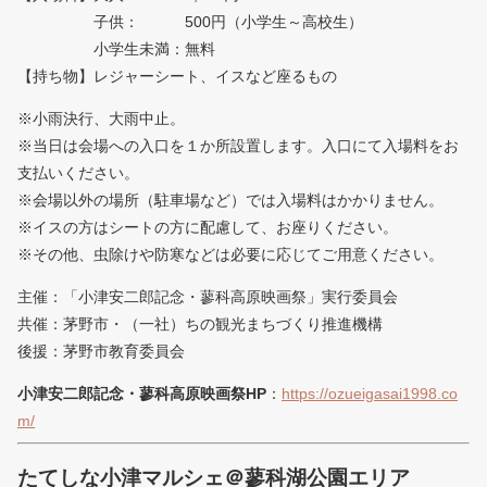
子供： 500円（小学生～高校生）
小学生未満：無料
【持ち物】レジャーシート、イスなど座るもの
※小雨決行、大雨中止。
※当日は会場への入口を１か所設置します。入口にて入場料をお
支払いください。
※会場以外の場所（駐車場など）では入場料はかかりません。
※イスの方はシートの方に配慮して、お座りください。
※その他、虫除けや防寒などは必要に応じてご用意ください。
主催：「小津安二郎記念・蓼科高原映画祭」実行委員会
共催：茅野市・（一社）ちの観光まちづくり推進機構
後援：茅野市教育委員会
小津安二郎記念・蓼科高原映画祭HP
：
https://ozueigasai1998.co
m/
たてしな小津マルシェ＠蓼科湖公園エリア