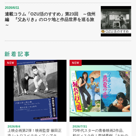
2026/6/11
連載コラム「OZU活のすすめ」第23回 ～信州
編 『父ありき』のロケ地と作品世界を巡る旅
～
2026/8/4
2026/7/31
上映企画第2弾！映画監督 篠田正
70年代スターの青春映画2作品、
浩 レトロスペクティブ シアタ
初ディスク化！西城秀樹 『おれの