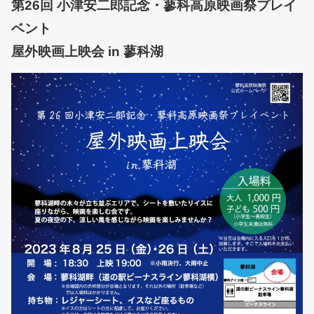
第26回 小津安二郎記念・蓼科高原映画祭プレイ
ベント
屋外映画上映会 in 蓼科湖