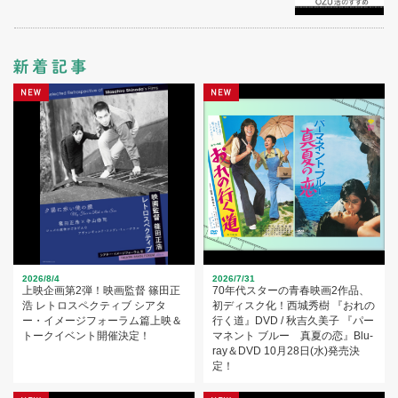
2026/8/4
2026/7/31
上映企画第2弾！映画監督 篠田正
70年代スターの青春映画2作品、
浩 レトロスペクティブ シアタ
初ディスク化！西城秀樹 『おれの
ー・イメージフォーラム篇上映＆
行く道』DVD / 秋吉久美子 『パー
トークイベント開催決定！
マネント ブルー 真夏の恋』Blu-
ray＆DVD 10月28日(水)発売決
定！