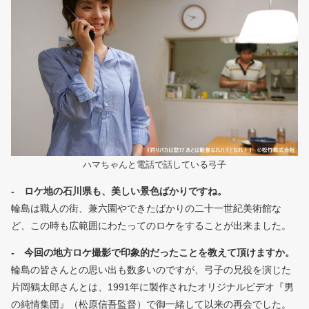
ハマちゃんと電話で話している弓子
- ロケ地の石川県も、美しい景色ばかりですね。
輪島は職人の街、兼六園やできたばかりの二十一世紀美術館な
ど、この時も広範囲にわたってのロケをすることが出来ました。
- 今回の地方ロケ撮影で印象的だったことを教えて頂けますか。
輪島の皆さんとの思い出も数多いのですが、弓子の兄役を演じた
片岡鶴太郎さんとは、1991年に製作されたオリジナルビデオ『男
の純情集団』（松原信吾監督）で御一緒して以来の再会でした。