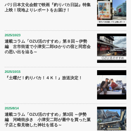
パリ日本文化会館で映画『釣りバカ日誌』特集
上映！現地よりレポートをお届け！
2025/10/23
連載コラム「OZU活のすすめ」第８回～伊勢
編 古市街道で小津安二郎ゆかりの宿と同窓会
の思い出を辿る～
2025/10/15
『土曜だ！釣りバカ！４Ｋ！』放送決定！
2025/8/14
連載コラム「OZU活のすすめ」第3回 ～伊勢
編 河崎街歩き 小津安二郎が最中を買った菓
子店と祭見物した神社を巡る～