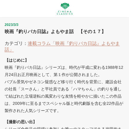
2023/3/3
映画『釣りバカ日誌』よもやま話 【その１７】
カテゴリ：
連載コラム「映画『釣りバカ日誌』よもやま
話」
【はじめに】
映画『釣りバカ日誌』シリーズは、時代が平成に変わる1988年12
月24日お正月映画として、第１作が公開されました。
バブル景気やゼネコン疑惑など移り行く時代を背景に、建設会社
の社長「スーさん」と平社員である「ハマちゃん」の釣りを通し
て結ばれた立場逆転の風変わりな友情を軽やかに描いたこの作品
は、2009年に至るまでスペシャル版と時代劇版を含む全22作品が
製作された人気シリーズです。
【撮影の思い出】