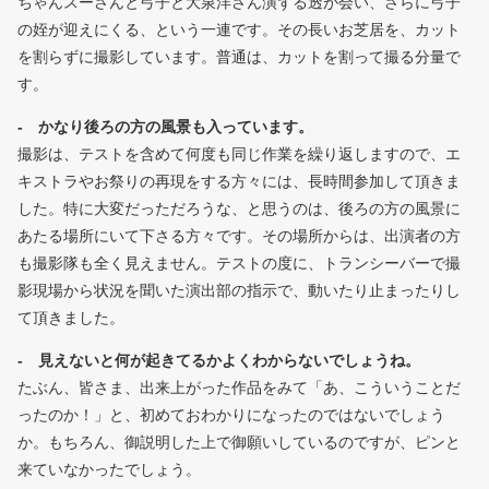
ちゃんスーさんと弓子と大泉洋さん演ずる透が会い、さらに弓子
の姪が迎えにくる、という一連です。その長いお芝居を、カット
を割らずに撮影しています。普通は、カットを割って撮る分量で
す。
- かなり後ろの方の風景も入っています。
撮影は、テストを含めて何度も同じ作業を繰り返しますので、エ
キストラやお祭りの再現をする方々には、長時間参加して頂きま
した。特に大変だっただろうな、と思うのは、後ろの方の風景に
あたる場所にいて下さる方々です。その場所からは、出演者の方
も撮影隊も全く見えません。テストの度に、トランシーバーで撮
影現場から状況を聞いた演出部の指示で、動いたり止まったりし
て頂きました。
- 見えないと何が起きてるかよくわからないでしょうね。
たぶん、皆さま、出来上がった作品をみて「あ、こういうことだ
ったのか！」と、初めておわかりになったのではないでしょう
か。もちろん、御説明した上で御願いしているのですが、ピンと
来ていなかったでしょう。