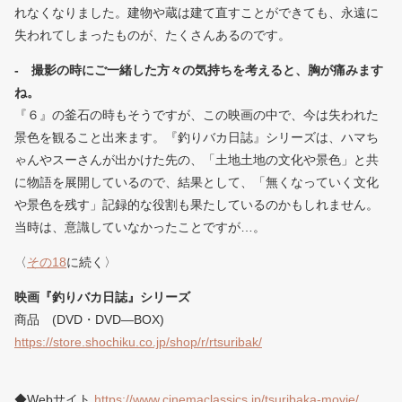
れなくなりました。建物や蔵は建て直すことができても、永遠に
失われてしまったものが、たくさんあるのです。
- 撮影の時にご一緒した方々の気持ちを考えると、胸が痛みます
ね。
『６』の釜石の時もそうですが、この映画の中で、今は失われた
景色を観ること出来ます。『釣りバカ日誌』シリーズは、ハマち
ゃんやスーさんが出かけた先の、「土地土地の文化や景色」と共
に物語を展開しているので、結果として、「無くなっていく文化
や景色を残す」記録的な役割も果たしているのかもしれません。
当時は、意識していなかったことですが…。
〈
その18
に続く〉
映画『釣りバカ日誌』シリーズ
商品 (DVD・DVD―BOX)
https://store.shochiku.co.jp/shop/r/rtsuribak/
◆Webサイト
https://www.cinemaclassics.jp/tsuribaka-movie/