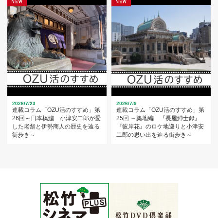
2026/7/23
2026/7/9
連載コラム「OZU活のすすめ」第
連載コラム「OZU活のすすめ」第
26回～日本橋編 小津安二郎が愛
25回 ～築地編 『長屋紳士録』
した老舗と伊勢商人の歴史を辿る
『彼岸花』のロケ地巡りと小津安
街歩き～
二郎の思い出を辿る街歩き～