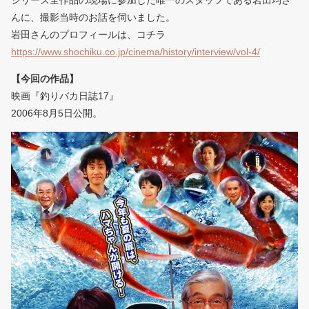
シリーズ全作品の現場に参加した唯一のスタッフである岩田均さ
んに、撮影当時のお話を伺いました。
岩田さんのプロフィールは、コチラ
https://www.shochiku.co.jp/cinema/history/interview/vol-4/
【今回の作品】
映画『釣りバカ日誌17』
2006年8月5日公開。