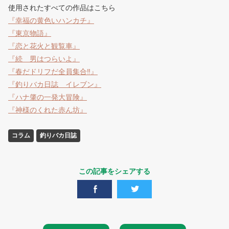
使用されたすべての作品はこちら
『幸福の黄色いハンカチ』
『東京物語』
『恋と花火と観覧車』
『続 男はつらいよ』
『春だドリフだ全員集合‼』
『釣りバカ日誌 イレブン』
『ハナ肇の一発大冒険』
『神様のくれた赤ん坊』
コラム
釣りバカ日誌
この記事をシェアする