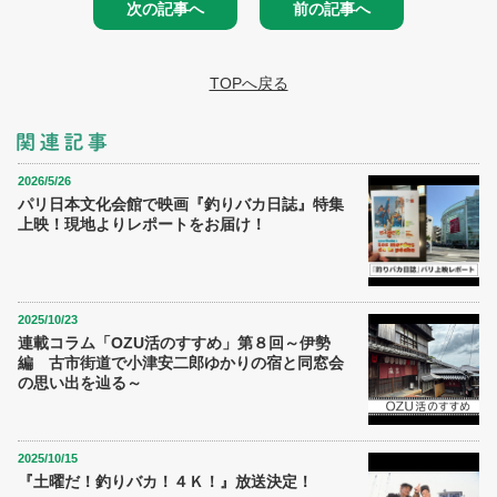
次の記事へ
前の記事へ
TOPへ戻る
2026/5/26
パリ日本文化会館で映画『釣りバカ日誌』特集
上映！現地よりレポートをお届け！
2025/10/23
連載コラム「OZU活のすすめ」第８回～伊勢
編 古市街道で小津安二郎ゆかりの宿と同窓会
の思い出を辿る～
2025/10/15
『土曜だ！釣りバカ！４Ｋ！』放送決定！