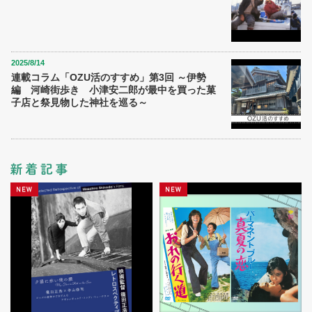
2025/8/14
連載コラム「OZU活のすすめ」第3回 ～伊勢
編 河崎街歩き 小津安二郎が最中を買った菓
子店と祭見物した神社を巡る～