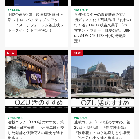
2026/8/4
2026/7/31
上映企画第2弾！映画監督 篠田正
70年代スターの青春映画2作品、
浩 レトロスペクティブ シアタ
初ディスク化！西城秀樹 『おれの
ー・イメージフォーラム篇上映＆
行く道』DVD / 秋吉久美子 『パー
トークイベント開催決定！
マネント ブルー 真夏の恋』Blu-
ray＆DVD 10月28日(水)発売決
定！
2026/7/23
2026/7/9
連載コラム「OZU活のすすめ」第
連載コラム「OZU活のすすめ」第
26回～日本橋編 小津安二郎が愛
25回 ～築地編 『長屋紳士録』
した老舗と伊勢商人の歴史を辿る
『彼岸花』のロケ地巡りと小津安
街歩き～
二郎の思い出を辿る街歩き～