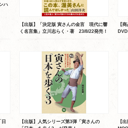
ンハ
【出版】「決定版 寅さんの金言 現代に響
【商
く名言集」立川志らく・著 23/8/22発売！
DV
「日
【出版】人気シリーズ第3弾「寅さんの
【出