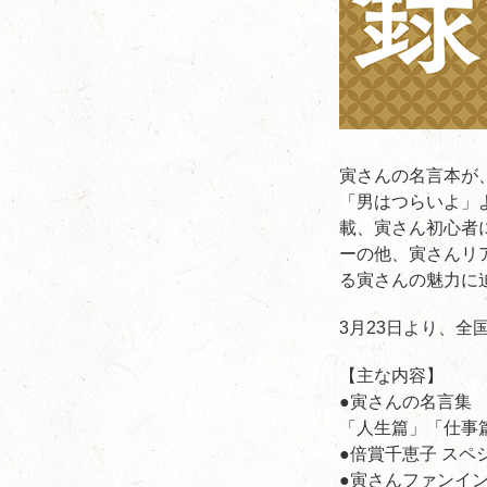
寅さんの名言本が
「男はつらいよ」
載、寅さん初心者
ーの他、寅さんリ
る寅さんの魅力に
3月23日より、
【主な内容】
●寅さんの名言集
「人生篇」「仕事
●倍賞千恵子 スペ
●寅さんファンイ