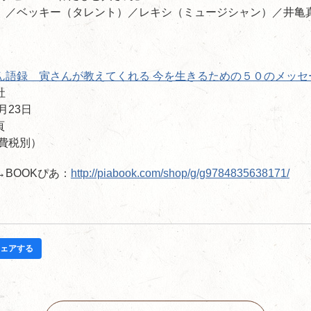
）／ベッキー（タレント）／レキシ（ミュージシャン）／井亀
ん語録 寅さんが教えてくれる 今を生きるための５０のメッセ
社
月23日
頁
消費税別）
BOOKぴあ：
http://piabook.com/shop/g/g9784835638171/
ェアする