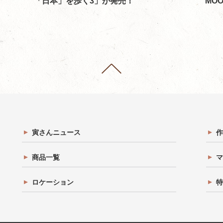
「日本」を歩く3」が発売！
MO
寅さんニュース
作
商品一覧
マ
ロケーション
特