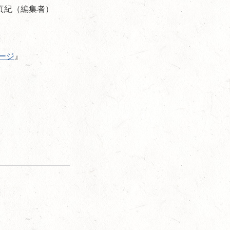
真紀（編集者）
ージ
』