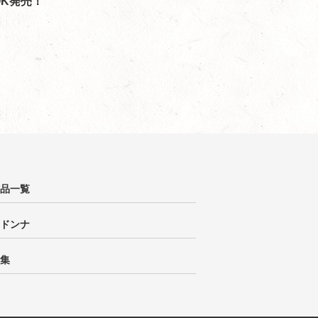
OK発売！
品一覧
ドンナ
集