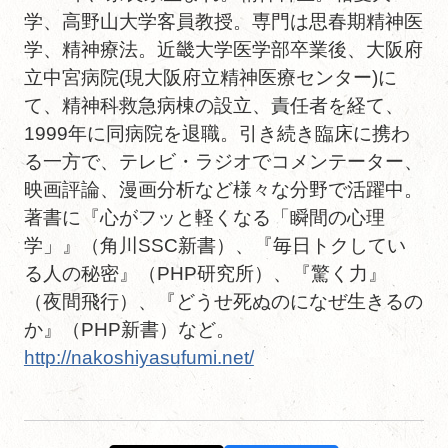
学、高野山大学客員教授。専門は思春期精神医
学、精神療法。近畿大学医学部卒業後、大阪府
立中宮病院(現大阪府立精神医療センター)に
て、精神科救急病棟の設立、責任者を経て、
1999年に同病院を退職。引き続き臨床に携わ
る一方で、テレビ・ラジオでコメンテーター、
映画評論、漫画分析など様々な分野で活躍中。
著書に『心がフッと軽くなる「瞬間の心理
学」』（角川SSC新書）、『毎日トクしてい
る人の秘密』（PHP研究所）、『驚く力』
（夜間飛行）、『どうせ死ぬのになぜ生きるの
か』（PHP新書）など。
http://nakoshiyasufumi.net/