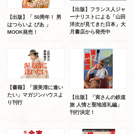
【出版】フランス人ジャ
ーナリストによる「山田
【出版】「 50周年！ 男
洋次が見てきた日本」大
はつらいよ ぴあ 」
月書店から発売中
MOOK発売！
【書籍】「渥美清に逢い
たい」マガジンハウスよ
【出版】「寅さんの鉄道
り刊行
旅 人情と聖地巡礼編」
刊行決定！