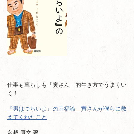
仕事も暮らしも「寅さん」的生き方でうまくい
く！
『男はつらいよ』の幸福論 寅さんが僕らに教
えてくれたこと
名越 康文 著