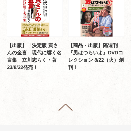
【出版】「決定版 寅さ
【商品・出版】隔週刊
んの金言 現代に響く名
『男はつらいよ』DVDコ
言集」立川志らく・著
レクション 8/22（火）創
23/8/22発売！
刊！