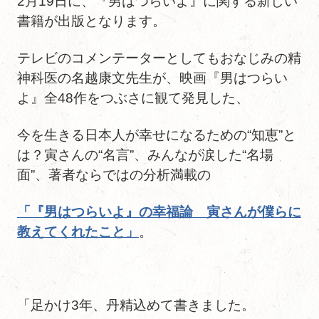
2月19日に、『男はつらいよ』に関する新しい
書籍が出版となります。
テレビのコメンテーターとしてもおなじみの精
神科医の名越康文先生が、映画『男はつらい
よ』全48作をつぶさに観て発見した、
今を生きる日本人が幸せになるための“知恵”と
は？寅さんの“名言”、みんなが涙した“名場
面”、著者ならではの分析満載の
「『男はつらいよ』の幸福論 寅さんが僕らに
教えてくれたこと」
。
「足かけ3年、丹精込めて書きました。