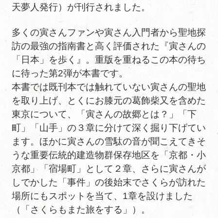
天夢人発行）が刊行されました。
多くの寅さんファンや寅さん入門者から聖地探
訪の最強の指南書と高く評価された『寅さんの
「日本」を歩く』。重版を重ねるこの本の待ち
に待った第2弾が本書です。
本書では既刊本では触れていない寅さんの聖地
を取り上げ、とくにお膝元の葛飾柴又を含めた
東京について、「寅さんの故郷とは？」「下
町」「山手」の３章に分けて深く掘り下げてい
ます。ほかに寅さんの雪駄の音が聞こえてきそ
うな重要伝統的建造物群保存地区を「京都・小
京都」「宿場町」として２章、さらに寅さんが
しでかした「事件」の後始末でさくらが訪れた
場所にもスポットを当て、1章を設けました
（「さくらもまた旅をする」）。