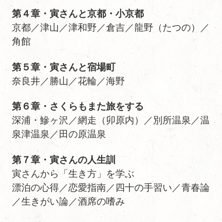
第４章・寅さんと京都・小京都
京都／津山／津和野／倉吉／龍野（たつの）／
角館
第５章・寅さんと宿場町
奈良井／勝山／花輪／海野
第６章・さくらもまた旅をする
深浦・鰺ヶ沢／網走（卯原内）／別所温泉／温
泉津温泉／田の原温泉
第７章・寅さんの人生訓
寅さんから「生き方」を学ぶ
漂泊の心得／恋愛指南／四十の手習い／青春論
／生きがい論／酒席の嗜み