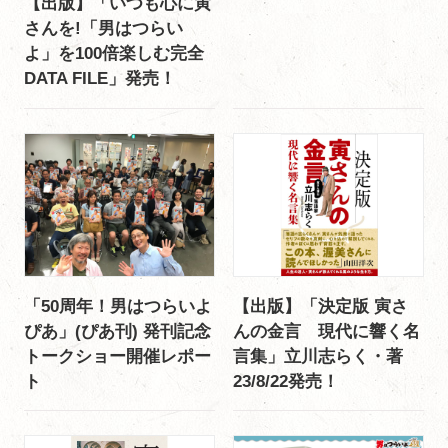
【出版】「いつも心に寅
さんを!「男はつらい
よ」を100倍楽しむ完全
DATA FILE」発売！
「50周年！男はつらいよ
【出版】「決定版 寅さ
ぴあ」(ぴあ刊) 発刊記念
んの金言 現代に響く名
トークショー開催レポー
言集」立川志らく・著
ト
23/8/22発売！