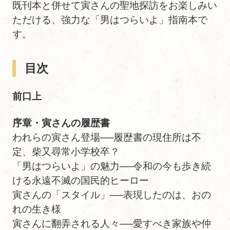
既刊本と併せて寅さんの聖地探訪をお楽しみい
ただける、強力な「男はつらいよ」指南本で
す。
目次
前口上
序章・寅さんの履歴書
われらの寅さん登場──履歴書の現住所は不
定、柴又尋常小学校卒？
「男はつらいよ」の魅力──令和の今も歩き続
ける永遠不滅の国民的ヒーロー
寅さんの「スタイル」──表現したのは、おの
れの生き様
寅さんに翻弄される人々──愛すべき家族や仲