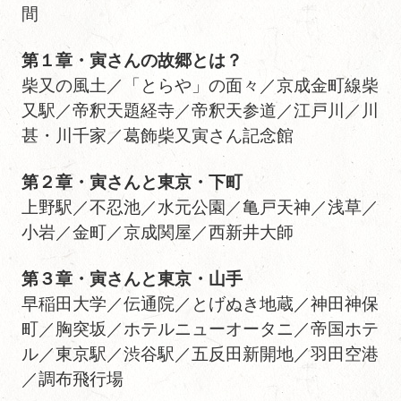
間
第１章・寅さんの故郷とは？
柴又の風土／「とらや」の面々／京成金町線柴
又駅／帝釈天題経寺／帝釈天参道／江戸川／川
甚・川千家／葛飾柴又寅さん記念館
第２章・寅さんと東京・下町
上野駅／不忍池／水元公園／亀戸天神／浅草／
小岩／金町／京成関屋／西新井大師
第３章・寅さんと東京・山手
早稲田大学／伝通院／とげぬき地蔵／神田神保
町／胸突坂／ホテルニューオータニ／帝国ホテ
ル／東京駅／渋谷駅／五反田新開地／羽田空港
／調布飛行場