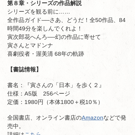
第８章・シリーズの作品解説
シリーズを観る前に……
全作品ガイド──さあ、どうだ！全50作品、84
時間49分を楽しんでくれよ！
寅次郎花へんろ──幻の作品に寄せて
寅さんとマドンナ
喜劇役者・渥美清 68年の軌跡
【書誌情報】
書名：『寅さんの「日本」を歩く２』
仕様：A5版 256ページ
定価：1980円（本体1800＋税10％）
全国書店、オンライン書店の
Amazon
などで発
売中。
詳細は
こちら
。