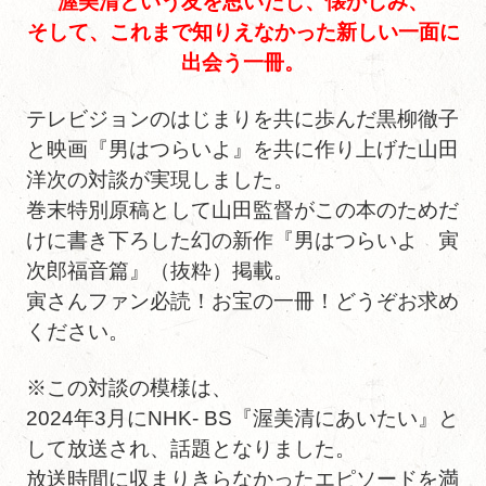
渥美清という友を思いだし、懐かしみ、
そして、これまで知りえなかった新しい一面に
出会う一冊。
テレビジョンのはじまりを共に歩んだ黒柳徹子
と映画『男はつらいよ』を共に作り上げた山田
洋次の対談が実現しました。
巻末特別原稿として山田監督がこの本のためだ
けに書き下ろした幻の新作『男はつらいよ 寅
次郎福音篇』（抜粋）掲載。
寅さんファン必読！お宝の一冊！どうぞお求め
ください。
※この対談の模様は、
2024年3月にNHK- BS『渥美清にあいたい』と
して放送され、話題となりました。
放送時間に収まりきらなかったエピソードを満