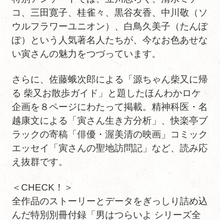
コ、三田寛子、桂雀々、黒谷友香、中川敬（ソ
ウルフラワーユニオン）、白鳥久美子（たんぽ
ぽ）という人気著名人たちが、今なお色あせな
い寅さんの魅力をつづっています。
さらに、佐藤蛾次郎による「源ちゃん柴又に帰
る 柴又お散歩ガイド」と題したほんわかロケ
企画を８ページにわたって掲載。精神科医・名
越康文による「寅さん生き方分析」、快楽亭ブ
ラックの寄稿「俳優・渥美清の映画」コミック
エッセイ「寅さんの聖地訪問記」など、読み応
え抜群です。
＜CHECK！＞
全作品のストーリーとデータをぎっしり詰め込
んだ特別別冊付録「男はつらいよ シリーズ全