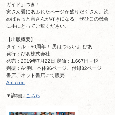
ガイド」つき！
寅さん愛にあふれたページが盛りだくさん。読
めばもっと寅さんが好きになる。ぜひこの機会
に手にとってご覧ください。
【出版概要】
タイトル：50周年！ 男はつらいよ ぴあ
発行：ぴあ株式会社
発売：2019年7月22日 定価：1,667円＋税
判型：A4判、本体96ページ、付録32ページ
書店、ネット書店にて販売
Amazon
▼詳細は
こちら