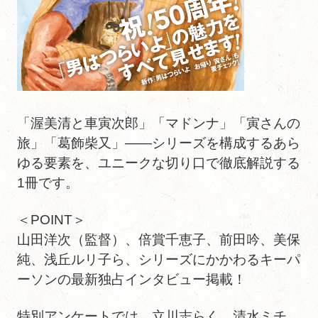
「渥美清と車寅次郎」「マドンナ」「寅さんの
旅」「葛飾柴又」――シリーズを構成するあら
ゆる要素を、ユニークな切り口で徹底解説する
1冊です。
＜POINT＞
山田洋次（監督）、倍賞千恵子、前田吟、美保
純、浅丘ルリ子ら、シリーズにかかわるキーパ
ーソンの最新独占インタビュー掲載！
特別アンケートでは、立川志らく、清水ミチ