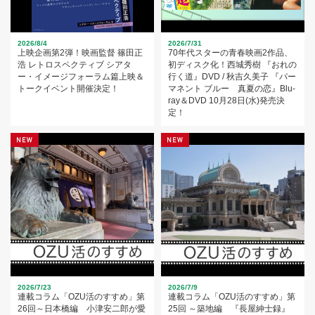
2026/8/4
2026/7/31
上映企画第2弾！映画監督 篠田正
70年代スターの青春映画2作品、
浩 レトロスペクティブ シアタ
初ディスク化！西城秀樹 『おれの
ー・イメージフォーラム篇上映＆
行く道』DVD / 秋吉久美子 『パー
トークイベント開催決定！
マネント ブルー 真夏の恋』Blu-
ray＆DVD 10月28日(水)発売決
定！
2026/7/23
2026/7/9
連載コラム「OZU活のすすめ」第
連載コラム「OZU活のすすめ」第
26回～日本橋編 小津安二郎が愛
25回 ～築地編 『長屋紳士録』