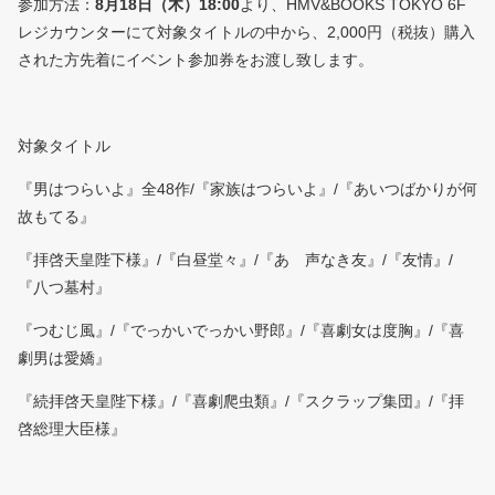
参加方法：
8月18日（木）18:00
より、HMV&BOOKS TOKYO 6F
レジカウンターにて対象タイトルの中から、2,000円（税抜）購入
された方先着にイベント参加券をお渡し致します。
対象タイトル
『男はつらいよ』全48作/『家族はつらいよ』/『あいつばかりが何
故もてる』
『拝啓天皇陛下様』/『白昼堂々』/『あゝ声なき友』/『友情』/
『八つ墓村』
『つむじ風』/『でっかいでっかい野郎』/『喜劇女は度胸』/『喜
劇男は愛嬌』
『続拝啓天皇陛下様』/『喜劇爬虫類』/『スクラップ集団』/『拝
啓総理大臣様』