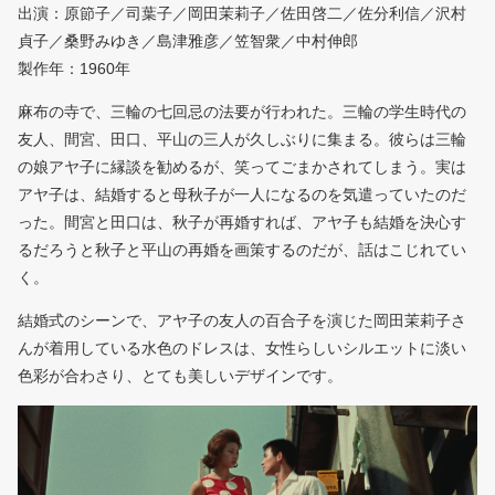
出演：原節子／司葉子／岡田茉莉子／佐田啓二／佐分利信／沢村
貞子／桑野みゆき／島津雅彦／笠智衆／中村伸郎
製作年：1960年
麻布の寺で、三輪の七回忌の法要が行われた。三輪の学生時代の
友人、間宮、田口、平山の三人が久しぶりに集まる。彼らは三輪
の娘アヤ子に縁談を勧めるが、笑ってごまかされてしまう。実は
アヤ子は、結婚すると母秋子が一人になるのを気遣っていたのだ
った。間宮と田口は、秋子が再婚すれば、アヤ子も結婚を決心す
るだろうと秋子と平山の再婚を画策するのだが、話はこじれてい
く。
結婚式のシーンで、アヤ子の友人の百合子を演じた岡田茉莉子さ
んが着用している水色のドレスは、女性らしいシルエットに淡い
色彩が合わさり、とても美しいデザインです。