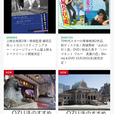
2026/8/4
2026/7/31
上映企画第2弾！映画監督 篠田正
70年代スターの青春映画2作品、
浩 レトロスペクティブ シアタ
初ディスク化！西城秀樹 『おれの
ー・イメージフォーラム篇上映＆
行く道』DVD / 秋吉久美子 『パー
トークイベント開催決定！
マネント ブルー 真夏の恋』Blu-
ray＆DVD 10月28日(水)発売決
定！