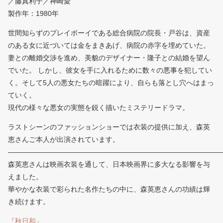
／藤真利子／神崎愛
製作年：1980年
世間知らずのプレイボーイである総合病院の院長・戸谷は、資産
のある女に近づいては金をまきあげ、病院の赤字を埋めていた。
妻との離婚交渉を進め、美貌のデザイナー・隆子との結婚を望ん
でいた。 しかし、彼女を手に入れるために数々の悪事を犯してい
く。そして5人の悪女たちの暗躍により、自らも落とし穴へはまっ
ていく。
現代の様々な悪女の実態を鋭く描いたミステリードラマ。
ラストシーンのファッションショーでは衣装の提供に加え、森英
恵さんご本人が出演されています。
———————————————————————————————
森英恵さんは映画衣装を通して、日本映画界に多大なる影響を与
えました。
華やかな衣装で彩られた名作たちの中に、森英恵さんの功績は輝
き続けます。
『秋日和』