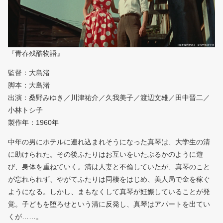
『青春残酷物語』
監督：大島渚
脚本：大島渚
出演：桑野みゆき／川津祐介／久我美子／渡辺文雄／田中晋二／
小林トシ子
製作年：1960年
中年の男にホテルに連れ込まれそうになった真琴は、大学生の清
に助けられた。その後ふたりはお互いをいたぶるかのように遊
び、身体を重ねていく。清は人妻と不倫していたが、真琴のこと
が忘れられず、やがてふたりは同棲をはじめ、美人局で金を稼ぐ
ようになる。しかし、まもなくして真琴が妊娠していることが発
覚。子どもを堕ろせという清に反発し、真琴はアパートを出てい
くが……。