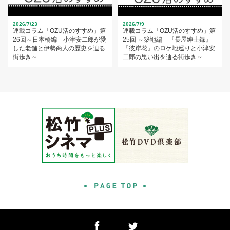
2026/7/23
2026/7/9
連載コラム「OZU活のすすめ」第
連載コラム「OZU活のすすめ」第
26回～日本橋編 小津安二郎が愛
25回 ～築地編 『長屋紳士録』
した老舗と伊勢商人の歴史を辿る
『彼岸花』のロケ地巡りと小津安
街歩き～
二郎の思い出を辿る街歩き～