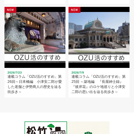
2026/7/23
2026/7/9
連載コラム「OZU活のすすめ」第
連載コラム「OZU活のすすめ」第
26回～日本橋編 小津安二郎が愛
25回 ～築地編 『長屋紳士録』
した老舗と伊勢商人の歴史を辿る
『彼岸花』のロケ地巡りと小津安
街歩き～
二郎の思い出を辿る街歩き～