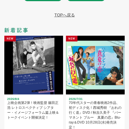
TOPへ戻る
2026/8/4
2026/7/31
上映企画第2弾！映画監督 篠田正
70年代スターの青春映画2作品、
浩 レトロスペクティブ シアタ
初ディスク化！西城秀樹 『おれの
ー・イメージフォーラム篇上映＆
行く道』DVD / 秋吉久美子 『パー
トークイベント開催決定！
マネント ブルー 真夏の恋』Blu-
ray＆DVD 10月28日(水)発売決
定！