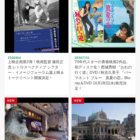
2026/8/4
2026/7/31
上映企画第2弾！映画監督 篠田正
70年代スターの青春映画2作品、
浩 レトロスペクティブ シアタ
初ディスク化！西城秀樹 『おれの
ー・イメージフォーラム篇上映＆
行く道』DVD / 秋吉久美子 『パー
トークイベント開催決定！
マネント ブルー 真夏の恋』Blu-
ray＆DVD 10月28日(水)発売決
定！