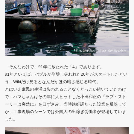
そんなわけで、91年に放たれた「4」であります。
91年といえば、バブルが崩壊し失われた20年がスタートしたとい
う、Wikiだけ見るとなんだかほの暗さ感じる時代。
とはいえ庶民の生活は失われることなくどっこい続いていたわけ
で、ハマちゃんはその年に大ヒットした小田和正の『ラブ・スト
ーリーは突然に』を口ずさみ、当時絶好調だった設業を反映して
か、工事現場のシーンでは外国人の出稼ぎ労働者が登場していま
した。