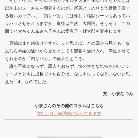
そして今回、ややロン毛でワイルドスタイルなハマちゃんとほ
ぼ坊主のスーさんを翻弄するのが、尾美としのり＆佐野量子扮す
る若いカップル。「釣りバカ」には珍しく格闘シーンもあってハ
ラハラさせられらますが、最後は当然、大団円。そうそう、この
回でハマちゃん＆みち子さんの愛息子・鯉太郎も誕生します。
原稿はまだ歯抜けですが、ふと思えば、どの回から見ても、な
んなら本編の途中から見たとしても観客を受け入れ、満足させて
くれるのが「釣りバカ」の偉大なところ。
誰も不幸にならず、悪人もおらず、懐の大きな気持ちのいいシ
リーズとともに成長できた自分は、なにも失ってなどいないと思
えた「4」なのでした。
文 小泉なつみ
小泉さんのその他のコラムはこちら
「
女ひとり、映画館に行ってきます
」