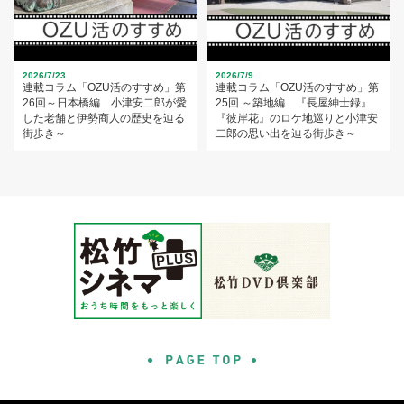
2026/7/23
2026/7/9
連載コラム「OZU活のすすめ」第
連載コラム「OZU活のすすめ」第
26回～日本橋編 小津安二郎が愛
25回 ～築地編 『長屋紳士録』
した老舗と伊勢商人の歴史を辿る
『彼岸花』のロケ地巡りと小津安
街歩き～
二郎の思い出を辿る街歩き～