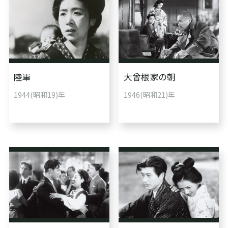
陸軍
大曾根家の朝
1944(昭和19)年
1946(昭和21)年