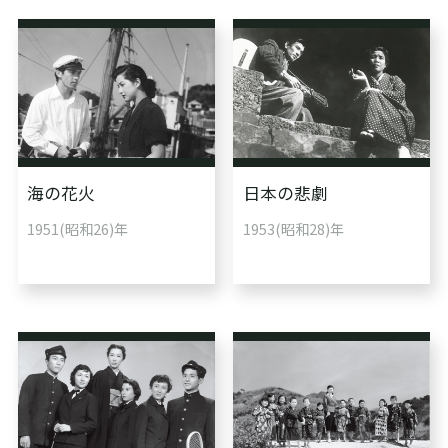
海の花火
日本の悲劇
1951(昭和26)年
1953(昭和28)年