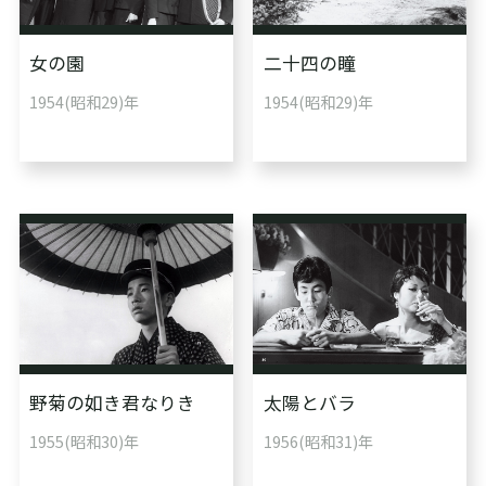
女の園
二十四の瞳
1954(昭和29)年
1954(昭和29)年
野菊の如き君なりき
太陽とバラ
1955(昭和30)年
1956(昭和31)年