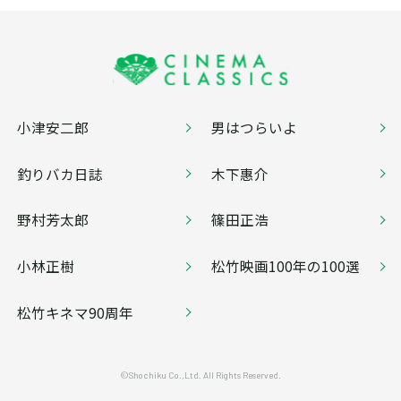
小津安二郎
男はつらいよ
釣りバカ日誌
木下惠介
野村芳太郎
篠田正浩
小林正樹
松竹映画100年の100選
松竹キネマ90周年
©Shochiku Co.,Ltd. All Rights Reserved.