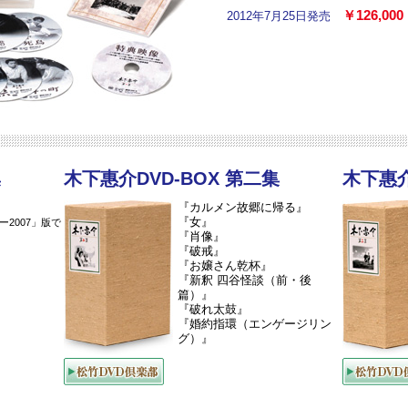
￥126,0
2012年7月25日発売
集
木下惠介DVD-BOX 第二集
木下惠介
『カルメン故郷に帰る』
『女』
2007」版で
『肖像』
『破戒』
』
『お嬢さん乾杯』
『新釈 四谷怪談（前・後
篇）』
『破れ太鼓』
』
『婚約指環（エンゲージリン
グ）』