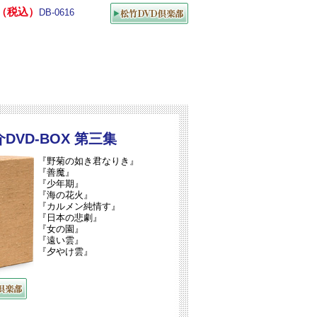
00（税込）
DB-0616
DVD-BOX 第三集
『野菊の如き君なりき』
『善魔』
『少年期』
『海の花火』
『カルメン純情す』
『日本の悲劇』
『女の園』
『遠い雲』
『夕やけ雲』