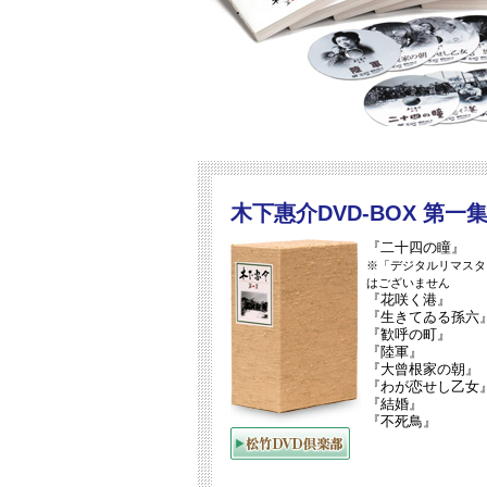
木下惠介DVD-BOX 第一
『二十四の瞳』
※「デジタルリマスター
はございません
『花咲く港』
『生きてゐる孫六
『歓呼の町』
『陸軍』
『大曾根家の朝』
『わが恋せし乙女
『結婚』
『不死鳥』