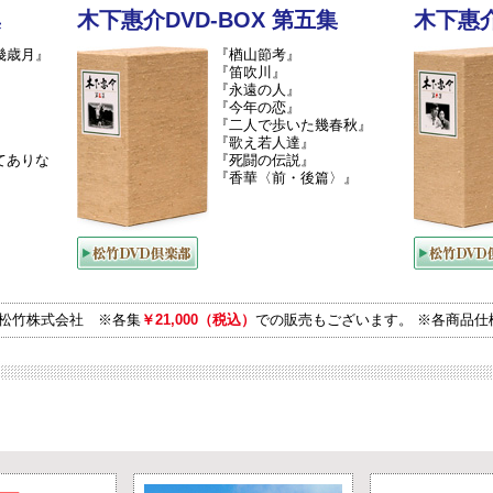
集
木下惠介DVD-BOX 第五集
木下惠介
幾歳月』
『楢山節考』
『笛吹川』
『永遠の人』
『今年の恋』
『二人で歩いた幾春秋』
『歌え若人達』
てありな
『死闘の伝説』
『香華〈前・後篇〉』
松竹株式会社 ※各集
￥21,000（税込）
での販売もございます。 ※各商品