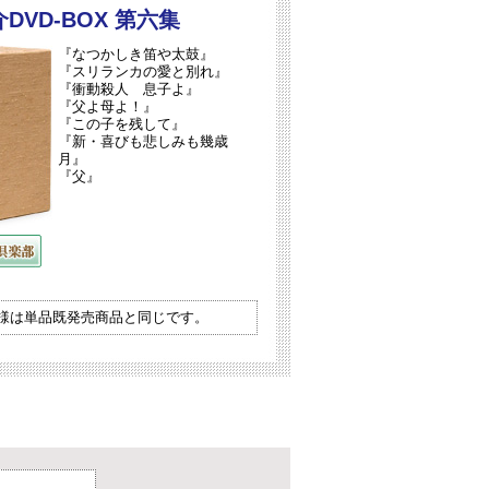
DVD-BOX 第六集
『なつかしき笛や太鼓』
『スリランカの愛と別れ』
『衝動殺人 息子よ』
『父よ母よ！』
『この子を残して』
『新・喜びも悲しみも幾歳
月』
『父』
仕様は単品既発売商品と同じです。