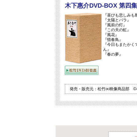
木下惠介DVD-BOX 第四
『喜びも悲しみも
『太陽とバラ』
『風前の灯』
『この天の虹』
『風花』
『惜春鳥』
『今日もまたかく
ん』
『春の夢』
発売・販売元：松竹㈱映像商品部 ©