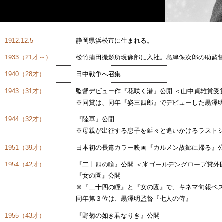
1912.12.5
静岡県浜松市に生まれる。
1933（21才～）
松竹蒲田撮影所現像部に入社。島津保次郎の助監
1940（28才）
日中戦争へ召集
1943（31才）
監督デビュー作『花咲く港』公開 ＜山中貞雄賞受
※同賞は、同年『姿三四郎』でデビューした黒澤
1944（32才）
『陸軍』公開
※母親が出征する息子を延々と追いかけるラスト
1951（39才）
日本初の長篇カラー映画『カルメン故郷に帰る』
1954（42才）
『二十四の瞳』公開 ＜米ゴールデングローブ賞外
『女の園』公開
※『二十四の瞳』と『女の園』で、キネマ旬報ベ
同年第３位は、黒澤明監督『七人の侍』
1955（43才）
『野菊の如き君なりき』公開