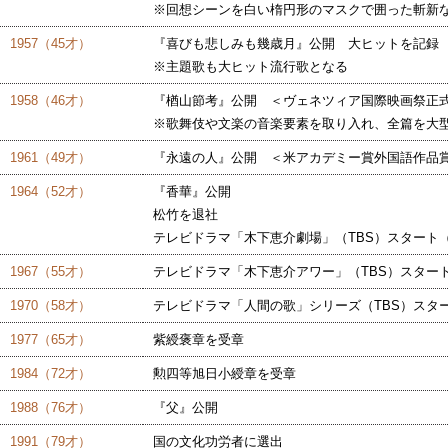
※回想シーンを白い楕円形のマスクで囲った斬新
1957（45才）
『喜びも悲しみも幾歳月』公開 大ヒットを記録
※主題歌も大ヒット流行歌となる
1958（46才）
『楢山節考』公開 ＜ヴェネツィア国際映画祭正
※歌舞伎や文楽の音楽要素を取り入れ、全篇を大
1961（49才）
『永遠の人』公開 ＜米アカデミー賞外国語作品
1964（52才）
『香華』公開
松竹を退社
テレビドラマ「木下恵介劇場」（TBS）スタート（
1967（55才）
テレビドラマ「木下恵介アワー」（TBS）スタート
1970（58才）
テレビドラマ「人間の歌」シリーズ（TBS）スター
1977（65才）
紫綬褒章を受章
1984（72才）
勲四等旭日小綬章を受章
1988（76才）
『父』公開
1991（79才）
国の文化功労者に選出