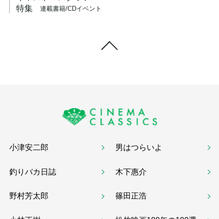
特集
連載
書籍/CD
イベント
小津安二郎
男はつらいよ
釣りバカ日誌
木下惠介
野村芳太郎
篠田正浩