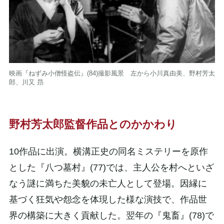
映画『ねずみ小僧怪盗伝』(84)撮影風景 左から小川真由美、野村芳太
郎、川又 昻
野村芳太郎監督作品とのかかわり
10作品に出演。横溝正史の同名ミステリーを原作
とした『八つ墓村』(77)では、主人公を村へといざ
なう謎に満ちた美貌の未亡人として登場。因縁に
基づく狂気や怨念を体現した様な演技で、作品世
界の構築に大きく貢献した。翌年の『鬼畜』(78)で