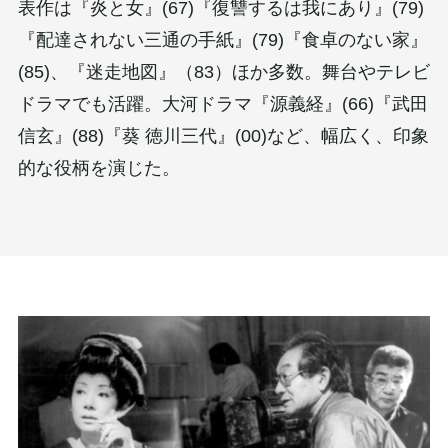
表作は『炎と女』(67)『復讐するは我にあり』(79)
『配達されない三通の手紙』(79)『食卓のない家』
(85)、『迷走地図』（83）ほか多数。舞台やテレビ
ドラマでも活躍。大河ドラマ『源義経』(66)『武田
信玄』(88)『葵 徳川三代』(00)など、幅広く、印象
的な役柄を演じた。