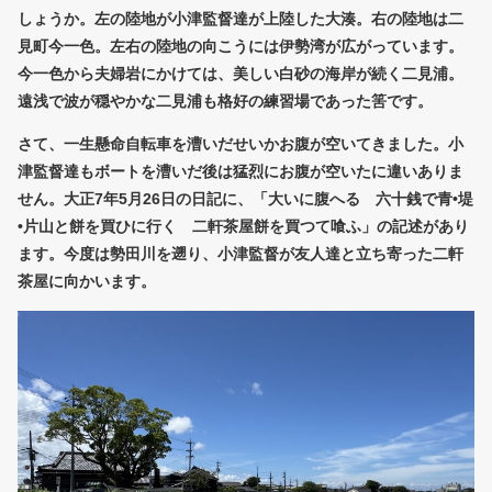
しょうか。左の陸地が小津監督達が上陸した大湊。右の陸地は二
見町今一色。左右の陸地の向こうには伊勢湾が広がっています。
今一色から夫婦岩にかけては、美しい白砂の海岸が続く二見浦。
遠浅で波が穏やかな二見浦も格好の練習場であった筈です。
さて、一生懸命自転車を漕いだせいかお腹が空いてきました。小
津監督達もボートを漕いだ後は猛烈にお腹が空いたに違いありま
せん。大正7年5月26日の日記に、「大いに腹へる 六十銭で青•堤
•片山と餅を買ひに行く 二軒茶屋餅を買つて喰ふ」の記述があり
ます。今度は勢田川を遡り、小津監督が友人達と立ち寄った二軒
茶屋に向かいます。