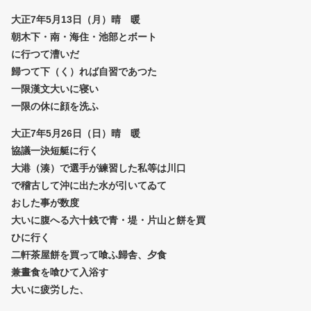
大正7年5月13日（月）晴 暖
朝木下・南・海住・池部とボート
に行つて漕いだ
歸つて下（く）れば自習であつた
一限漢文大いに寝い
一限の休に顔を洗ふ
大正7年5月26日（日）晴 暖
協議一決短艇に行く
大港（湊）で選手が練習した私等は川口
で稽古して沖に出た水が引いてゐて
おした事が数度
大いに腹へる六十銭で青・堤・片山と餅を買
ひに行く
二軒茶屋餅を買って喰ふ歸舎、夕食
兼晝食を喰ひて入浴す
大いに疲労した、