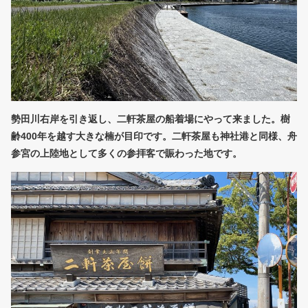
勢田川右岸を引き返し、二軒茶屋の船着場にやって来ました。樹
齢400年を越す大きな楠が目印です。二軒茶屋も神社港と同様、舟
参宮の上陸地として多くの参拝客で賑わった地です。