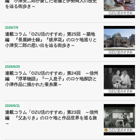
編 小津安二郎が愛した老舗と伊勢商人の歴史
を辿る街歩き～
2026/7/9
連載コラム「OZU活のすすめ」第25回 ～築地
編 『長屋紳士録』『彼岸花』のロケ地巡りと
小津安二郎の思い出を辿る街歩き～
2026/6/25
連載コラム「OZU活のすすめ」第24回 ～信州
編 『浮草物語』『一人息子』のロケ地探訪と
小津作品に描かれた蚕糸業～
2026/6/11
連載コラム「OZU活のすすめ」第23回 ～信州
編 『父ありき』のロケ地と作品世界を巡る旅
～