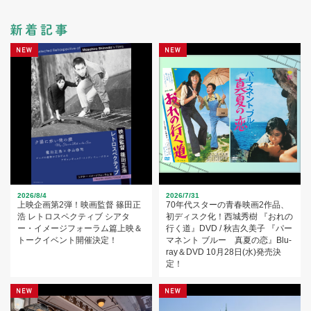
2026/8/4
2026/7/31
上映企画第2弾！映画監督 篠田正
70年代スターの青春映画2作品、
浩 レトロスペクティブ シアタ
初ディスク化！西城秀樹 『おれの
ー・イメージフォーラム篇上映＆
行く道』DVD / 秋吉久美子 『パー
トークイベント開催決定！
マネント ブルー 真夏の恋』Blu-
ray＆DVD 10月28日(水)発売決
定！