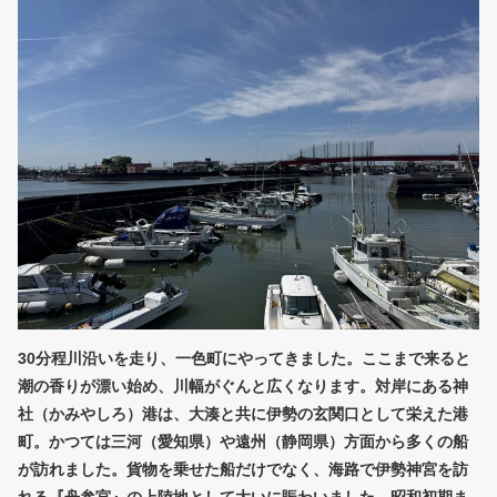
30分程川沿いを走り、一色町にやってきました。ここまで来ると
潮の香りが漂い始め、川幅がぐんと広くなります。対岸にある神
社（かみやしろ）港は、大湊と共に伊勢の玄関口として栄えた港
町。かつては三河（愛知県）や遠州（静岡県）方面から多くの船
が訪れました。貨物を乗せた船だけでなく、海路で伊勢神宮を訪
れる『舟参宮』の上陸地として大いに賑わいました。昭和初期ま