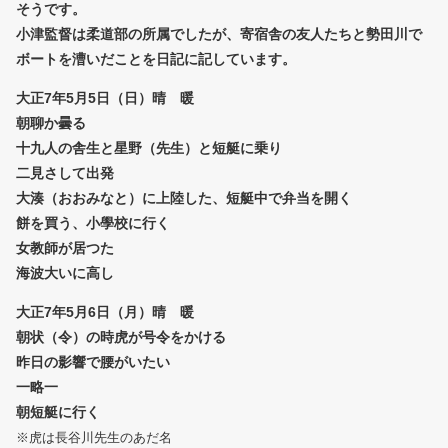
そうです。
小津監督は柔道部の所属でしたが、寄宿舎の友人たちと勢田川で
ボートを漕いだことを日記に記しています。
大正7年5月5日（日）晴 暖
朝聊か曇る
十九人の舎生と星野（先生）と短艇に乗り
二見さして出発
大湊（おおみなと）に上陸した、短艇中で弁当を開く
餅を買う、小學校に行く
女教師が居つた
海波大いに高し
大正7年5月6日（月）晴 暖
朝状（令）の時虎が号令をかける
昨日の影響で腰がいたい
一略一
朝短艇に行く
※虎は長谷川先生のあだ名