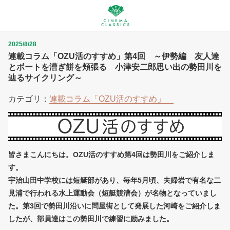
2025/8/28
連載コラム「OZU活のすすめ」第4回 ～伊勢編 友人達
とボートを漕ぎ餅を頬張る 小津安二郎思い出の勢田川を
辿るサイクリング～
カテゴリ：
連載コラム「OZU活のすすめ」
皆さまこんにちは。OZU活のすすめ第4回は勢田川をご紹介しま
す。
宇治山田中学校には短艇部があり、毎年5月頃、夫婦岩で有名な二
見浦で行われる水上運動会（短艇競漕会）が名物となっていまし
た。第3回で勢田川沿いに問屋街として発展した河崎をご紹介しま
したが、部員達はこの勢田川で練習に励みました。