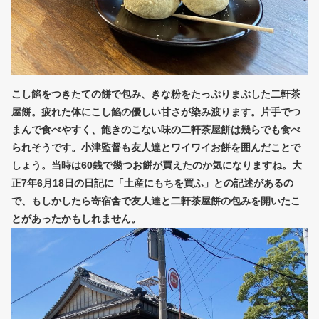
こし餡をつきたての餅で包み、きな粉をたっぷりまぶした二軒茶
屋餅。疲れた体にこし餡の優しい甘さが染み渡ります。片手でつ
まんで食べやすく、飽きのこない味の二軒茶屋餅は幾らでも食べ
られそうです。小津監督も友人達とワイワイお餅を囲んだことで
しょう。当時は60銭で幾つお餅が買えたのか気になりますね。大
正7年6月18日の日記に「土産にもちを買ふ」との記述があるの
で、もしかしたら寄宿舎で友人達と二軒茶屋餅の包みを開いたこ
とがあったかもしれません。