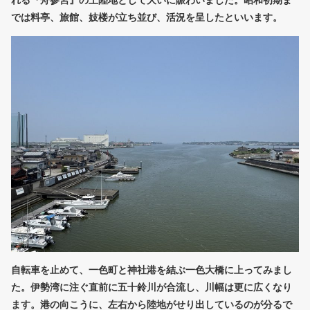
では料亭、旅館、妓楼が立ち並び、活況を呈したといいます。
自転車を止めて、一色町と神社港を結ぶ一色大橋に上ってみまし
た。伊勢湾に注ぐ直前に五十鈴川が合流し、川幅は更に広くなり
ます。港の向こうに、左右から陸地がせり出しているのが分るで