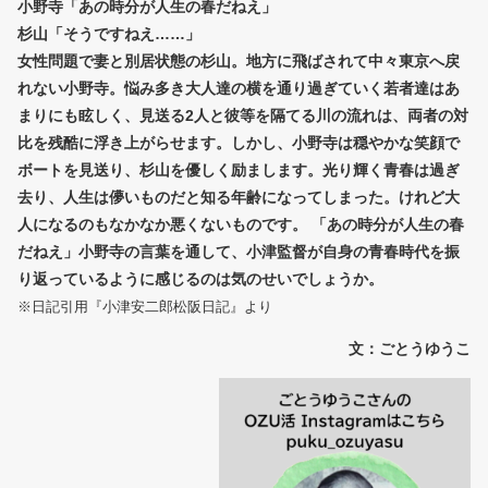
小野寺「あの時分が人生の春だねえ」
杉山「そうですねえ……」
女性問題で妻と別居状態の杉山。地方に飛ばされて中々東京へ戻
れない小野寺。悩み多き大人達の横を通り過ぎていく若者達はあ
まりにも眩しく、見送る2人と彼等を隔てる川の流れは、両者の対
比を残酷に浮き上がらせます。しかし、小野寺は穏やかな笑顔で
ボートを見送り、杉山を優しく励まします。光り輝く青春は過ぎ
去り、人生は儚いものだと知る年齢になってしまった。けれど大
人になるのもなかなか悪くないものです。 「あの時分が人生の春
だねえ」小野寺の言葉を通して、小津監督が自身の青春時代を振
り返っているように感じるのは気のせいでしょうか。
※日記引用『小津安二郎松阪日記』より
文：ごとうゆうこ