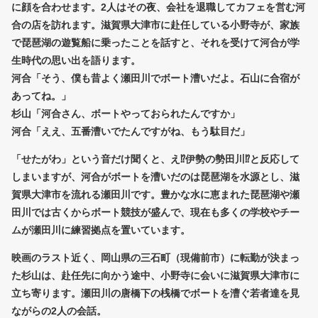
に顔を合わせます。2人はその夜、会社を退職してカフェを営む河
合の店を訪れます。滋賀県大津市に赴任している小野寺が、家族
で琵琶湖の遊覧船に乗ったことを話すと、それを受けて河合が学
生時代の思い出を語ります。
河合「そう、僕も昔よく瀬田川でボート漕いだよ。石山に合宿が
あってね。」
杉山「河合さん、ボートやっておられたんですか」
河合「ええ、五番漕いでたんですがね、もう駄目だ」
「せたがわ」という音だけ聞くと、え⁉︎伊勢の勢田川⁉︎と反応して
しまいますが、河合がボートを漕いだのは琵琶湖を水源とし、滋
賀県大津市を流れる瀬田川です。豊かな水に恵まれた琵琶湖や瀬
田川では古くからボート競技が盛んで、現在も多くの学校やチー
ムが瀬田川に練習拠点を置いています。
映画のラスト近く、岡山県の三石町（現備前市）に転勤が決まっ
た杉山は、赴任先に向かう途中、小野寺に会いに滋賀県大津市に
立ち寄ります。瀬田川の唐橋下の桟橋でボートを漕ぐ若者達を見
ながらの2人の会話。