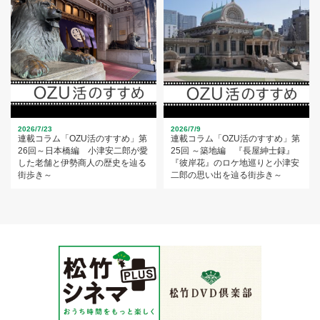
2026/7/23
2026/7/9
連載コラム「OZU活のすすめ」第
連載コラム「OZU活のすすめ」第
26回～日本橋編 小津安二郎が愛
25回 ～築地編 『長屋紳士録』
した老舗と伊勢商人の歴史を辿る
『彼岸花』のロケ地巡りと小津安
街歩き～
二郎の思い出を辿る街歩き～