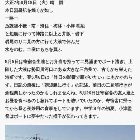
大正7年6月18日（火）晴 雨
本日烈暑肌を焼くが如し
一略一
放課後小籔・南・海住・梅林・小津 稲垣
と短艇に行つて神路に以上と井阪・岩下
岩尾のり二見の方に行く大湊で休んだ
水をのむ、土産にもちを買ふ
5月5日は寄宿舎生達とお弁当を持って二見浦までボート漕ぎ。上
陸した大湊は勢田川河口にある大きな三角州で、古くから栄えた
港町です。翌5月6日は「昨日の影響で腰がいたい」にもかかわら
ず、日記の最後に「朝短艇に行く」の記述。前日の二見浦行きが
余程楽しかったのかもしれませんね。5月26日は寄宿舎の友人達と
お昼を食べるのも忘れてボートを漕いでいたのか、寄宿舎に帰っ
てから昼と夜兼用の食事をしています。中学３年の初夏、小津監
督はボートに夢中だった様子が伝わってきます。