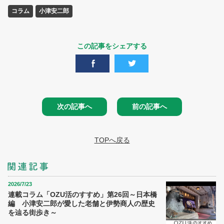
コラム
小津安二郎
この記事をシェアする
次の記事へ
前の記事へ
TOPへ戻る
2026/7/23
連載コラム「OZU活のすすめ」第26回～日本橋
編 小津安二郎が愛した老舗と伊勢商人の歴史
を辿る街歩き～