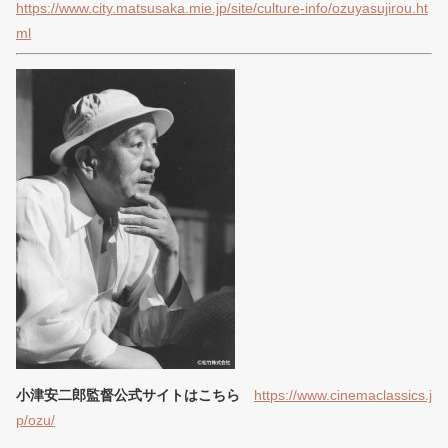
https://www.city.matsusaka.mie.jp/site/culture-info/ozuyasujirou.ht
ml
小津安二
郎監督公式サイトはこちら
https://www.cinemaclassics.j
p/ozu/