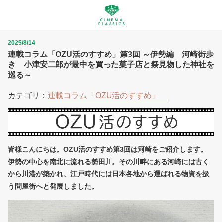
2025/8/14
連載コラム「OZU活のすすめ」第3回 ～伊勢編 河崎街歩
き 小津安二郎が最中を買った菓子店と祭見物した神社を
巡る～
カテゴリ：
連載コラム「OZU活のすすめ」
皆様こんにちは。OZU活のすすめ第3回は河崎をご紹介します。
伊勢の中心を南北に流れる勢田川。その川畔にある河崎には古く
から川港が築かれ、江戸時代には日本各地から運ばれる物資を扱
う問屋街へと発展しました。