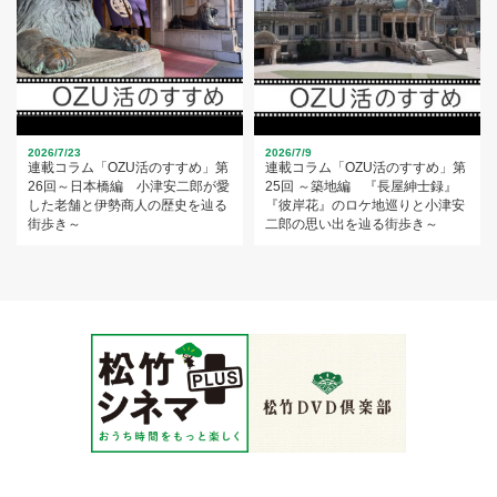
2026/7/23
2026/7/9
連載コラム「OZU活のすすめ」第
連載コラム「OZU活のすすめ」第
26回～日本橋編 小津安二郎が愛
25回 ～築地編 『長屋紳士録』
した老舗と伊勢商人の歴史を辿る
『彼岸花』のロケ地巡りと小津安
街歩き～
二郎の思い出を辿る街歩き～