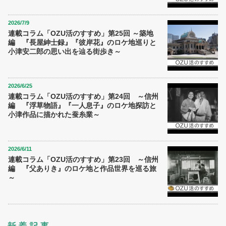
2026/7/9
連載コラム「OZU活のすすめ」第25回 ～築地
編 『長屋紳士録』『彼岸花』のロケ地巡りと
小津安二郎の思い出を辿る街歩き～
2026/6/25
連載コラム「OZU活のすすめ」第24回 ～信州
編 『浮草物語』『一人息子』のロケ地探訪と
小津作品に描かれた蚕糸業～
2026/6/11
連載コラム「OZU活のすすめ」第23回 ～信州
編 『父ありき』のロケ地と作品世界を巡る旅
～