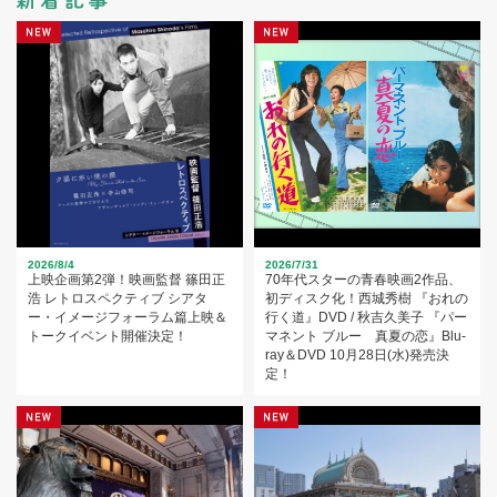
2026/8/4
2026/7/31
上映企画第2弾！映画監督 篠田正
70年代スターの青春映画2作品、
浩 レトロスペクティブ シアタ
初ディスク化！西城秀樹 『おれの
ー・イメージフォーラム篇上映＆
行く道』DVD / 秋吉久美子 『パー
トークイベント開催決定！
マネント ブルー 真夏の恋』Blu-
ray＆DVD 10月28日(水)発売決
定！