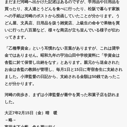
まだまだ河崎へ出かけた記述はあるのですが、学用品や日用品を
買ったり、友人達とうどんを食べに行ったり、松阪で暮らす家族
への手紙は河崎のポストから投函していたことが分かります。う
どん屋、文具店、日用品を扱う雑貨店、上級生の命令で果物を買
いに行った八百屋など、様々な商店が立ち並んでいる様子が伝わ
ってきます。
「乙種學資金」という耳慣れない言葉がありますが、これは奨学
金ではありません。昭和九年の宇治山田中学校資料に「学資金は
舎監に於て保管し出納をなす」とあります。親元から送金された
お金は舎監の教師が管理し、毎月1日と15日に寄宿舎生に支給され
ました。小津監督の日記から、支給される金額は50銭であったこ
とが分かります。
河崎の街歩き、まずは小津監督が最中を買った和菓子店を訪れま
した。
大正7年2月15日（金）晴 暖
－略－
富田木下小藪 色を買に行く