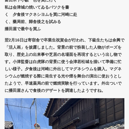
私は会津城の焼いてゐるバツクを書
く 夕食後マクネシヨムを買に河崎に赴
く、藥局前、歸舎後之を試みる
播田屋で最中を買ふ
翌2月16日は寄宿舎で卒業生祝賀会が行われ、下級生たちは余興で
「活人画」を披露しました。背景の前で扮装した人物がポーズを
取り、歴史上の出来事や芝居の名場面を再現するという出し物で
す。小津監督は白虎隊の背景に使う会津若松城を描いて準備に忙
しい様子。夕食後は河崎に外出してマグネシウムを購入。マグネ
シウムが燃焼する際に発生する光や煙を舞台の演出に使おうとし
たようで、早速薬局の前で燃焼実験を行っています。外出ついで
に播田屋さんで食後のデザートを調達したようですね。