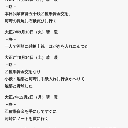
－略－
本日我輩當番五十銭乙種學資金交附、
河崎の長尾に石鹸買ひに行く
大正7年9月10日（火）晴 暖
－略－
一人で河崎に砂糖十銭 はがきを入れにゐつた
大正7年9月14日（土）晴 暖
－略－
乙種学資金交附なり
小籔・池部と河崎に手紙入れに行きかへりて
池部と野球した
大正7年12月2日（月）晴 暖
－略－
乙種學資金を手にしてすぐに
河崎にノートを買に行く