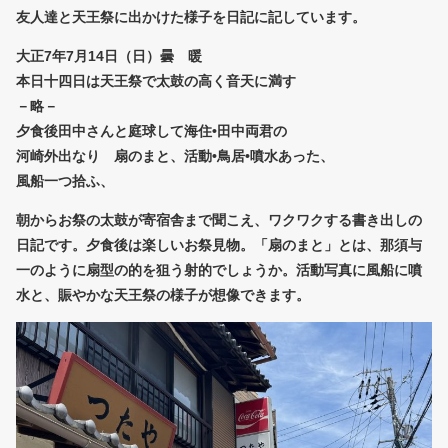
友人達と天王祭に出かけた様子を日記に記しています。
大正7年7月14日（日）曇 暖
本日十四日は天王祭で太鼓の高く音天に満す
－略－
夕食後田中さんと庭球して海住•田中両君の
河崎外出なり 扇のまと、活動•鳥居•噴水あった、
風船一つ拾ふ、
朝からお祭の太鼓が寄宿舎まで聞こえ、ワクワクする書き出しの
日記です。夕食後は楽しいお祭見物。「扇のまと」とは、那須与
一のように扇型の的を狙う射的でしょうか。活動写真に風船に噴
水と、賑やかな天王祭の様子が想像できます。