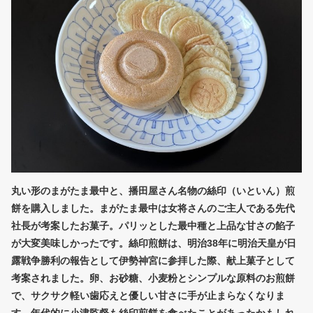
丸い形のまがたま最中と、播田屋さん名物の絲印（いといん）煎
餅を購入しました。まがたま最中は女将さんのご主人である先代
社長が考案したお菓子。パリッとした最中種と上品な甘さの餡子
が大変美味しかったです。絲印煎餅は、明治38年に明治天皇が日
露戦争勝利の報告として伊勢神宮に参拝した際、献上菓子として
考案されました。卵、お砂糖、小麦粉とシンプルな原料のお煎餅
で、サクサク軽い歯応えと優しい甘さに手が止まらなくなりま
す。年代的に小津監督も絲印煎餅を食べたことがあったかもしれ