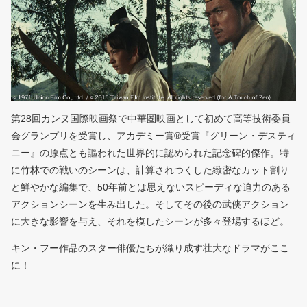
第28回カンヌ国際映画祭で中華圏映画として初めて高等技術委員
会グランプリを受賞し、アカデミー賞®受賞『グリーン・デスティ
ニー』の原点とも謳われた世界的に認められた記念碑的傑作。特
に竹林での戦いのシーンは、計算されつくした緻密なカット割り
と鮮やかな編集で、50年前とは思えないスピーディな迫力のある
アクションシーンを生み出した。そしてその後の武侠アクション
に大きな影響を与え、それを模したシーンが多々登場するほど。
キン・フー作品のスター俳優たちが織り成す壮大なドラマがここ
に！