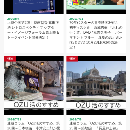
2026/8/4
2026/7/31
上映企画第2弾！映画監督 篠田正
70年代スターの青春映画2作品、
浩 レトロスペクティブ シアタ
初ディスク化！西城秀樹 『おれの
ー・イメージフォーラム篇上映＆
行く道』DVD / 秋吉久美子 『パー
トークイベント開催決定！
マネント ブルー 真夏の恋』Blu-
ray＆DVD 10月28日(水)発売決
定！
2026/7/23
2026/7/9
連載コラム「OZU活のすすめ」第
連載コラム「OZU活のすすめ」第
26回～日本橋編 小津安二郎が愛
25回 ～築地編 『長屋紳士録』