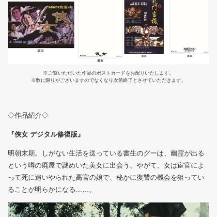
※ご覧いただいた作品のポストカードをお配りいたします。
※数に限りがございますのでなくなり次第終了とさせていただきます。
◇作品紹介◇
『俠女 デジタル修復版』
明朝末期。しがない生活を送っている書生のグーは、幽霊が出る
という噂の廃屋で謎めいた美女に出会う。やがて、女は宦官によ
って死に追いやられた高官の娘で、秘かに復讐の機会を狙ってい
ることが明らかになる……。