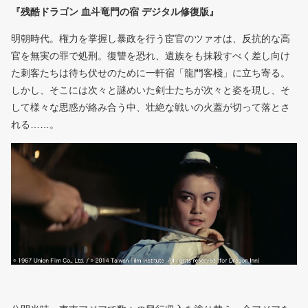
『残酷ドラゴン 血斗竜門の宿 デジタル修復版』
明朝時代。権力を掌握し暴政を行う宦官のツァオは、反抗的な高
官を無実の罪で処刑。復讐を恐れ、遺族をも抹殺すべく差し向け
た刺客たちは待ち伏せのために一軒宿「龍門客棧」に立ち寄る。
しかし、そこには次々と謎めいた剣士たちが次々と姿を現し、そ
して様々な思惑が絡み合う中、壮絶な戦いの火蓋が切って落とさ
れる……。