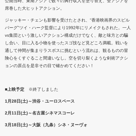
公開当時、東南アジアで数々の興行収入を塗り替え、全アジアを
席巻した大ヒットアクション。
ジャッキー・チェンも影響を受けたとされ、“香港映画界のスピル
バーグ”ツイ・ハーク監督により1992年にリメイクもされた。一人
vs集団という激しいアクション構成だけでなく、敵と味方との騙
し合い、目に入る小物を使ったスゴ技など見どころ満載。戦いを
通して仲間が集まりラスボスに挑むという流れは、観るものの冒
険心をくすぐること間違いなし。空を切り裂くような剣術アクシ
ョンの原点を是非その目で確かめてください！
■上映予定
※終了しました
1月28日(土)～渋谷・ユーロスペース
2月11日(土)～名古屋シネマスコーレ
3月18日(土)～大阪（九条）シネ・ヌーヴォ