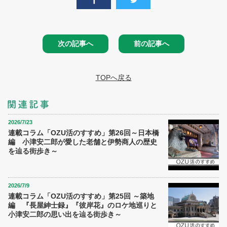
次の記事へ
前の記事へ
TOPへ戻る
2026/7/23
連載コラム「OZU活のすすめ」第26回～日本橋
編 小津安二郎が愛した老舗と伊勢商人の歴史
を辿る街歩き～
2026/7/9
連載コラム「OZU活のすすめ」第25回 ～築地
編 『長屋紳士録』『彼岸花』のロケ地巡りと
小津安二郎の思い出を辿る街歩き～