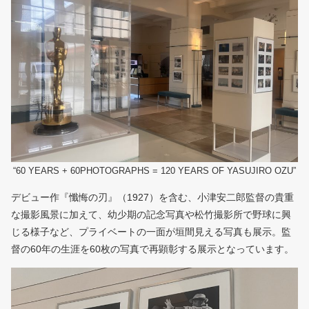
“60 YEARS + 60PHOTOGRAPHS = 120 YEARS OF YASUJIRO OZU”
デビュー作『懺悔の刃』（1927）を含む、小津安二郎監督の貴重
な撮影風景に加えて、幼少期の記念写真や松竹撮影所で野球に興
じる様子など、プライベートの一面が垣間見える写真も展示。監
督の60年の生涯を60枚の写真で再顕彰する展示となっています。