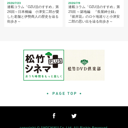
2026/7/23
2026/7/9
連載コラム「OZU活のすすめ」第
連載コラム「OZU活のすすめ」第
26回～日本橋編 小津安二郎が愛
25回 ～築地編 『長屋紳士録』
した老舗と伊勢商人の歴史を辿る
『彼岸花』のロケ地巡りと小津安
街歩き～
二郎の思い出を辿る街歩き～