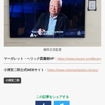
篠田正浩監督
マーガレット・ヘリック図書館HP
：
https://www.oscars.org/library
小津安二郎公式WEBサイト
：
https://www.cinemaclassics.jp/ozu/
小津安二郎
この記事をシェアする