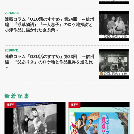
2026/6/25
連載コラム「OZU活のすすめ」第24回 ～信州
編 『浮草物語』『一人息子』のロケ地探訪と
小津作品に描かれた蚕糸業～
2026/6/11
連載コラム「OZU活のすすめ」第23回 ～信州
編 『父ありき』のロケ地と作品世界を巡る旅
～