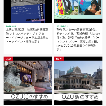
2026/8/4
2026/7/31
上映企画第2弾！映画監督 篠田正
70年代スターの青春映画2作品、
浩 レトロスペクティブ シアタ
初ディスク化！西城秀樹 『おれの
ー・イメージフォーラム篇上映＆
行く道』DVD / 秋吉久美子 『パー
トークイベント開催決定！
マネント ブルー 真夏の恋』Blu-
ray＆DVD 10月28日(水)発売決
定！