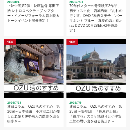
2026/8/4
2026/7/31
上映企画第2弾！映画監督 篠田正
70年代スターの青春映画2作品、
浩 レトロスペクティブ シアタ
初ディスク化！西城秀樹 『おれの
ー・イメージフォーラム篇上映＆
行く道』DVD / 秋吉久美子 『パー
トークイベント開催決定！
マネント ブルー 真夏の恋』Blu-
ray＆DVD 10月28日(水)発売決
定！
2026/7/23
2026/7/9
連載コラム「OZU活のすすめ」第
連載コラム「OZU活のすすめ」第
26回～日本橋編 小津安二郎が愛
25回 ～築地編 『長屋紳士録』
した老舗と伊勢商人の歴史を辿る
『彼岸花』のロケ地巡りと小津安
街歩き～
二郎の思い出を辿る街歩き～