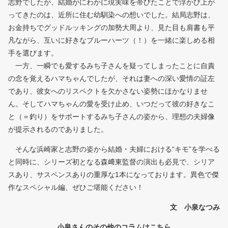
志野でしたが、結婚がにわかに現実味を帯びたことで浮かび上が
ってきたのは、近所に住む幼馴染への想いでした。結局志野は、
お金持ちでグッドルッキングの加勢大周より、見た目も肩書も平
凡ながら、互いに好きなブルーハーツ（！）を一緒に楽しめる相
手を選びます。
一方、一瞬でも愛するみち子さんを疑ってしまったことに自責
の念を覚えるハマちゃんでしたが、それは妻への深い愛情の証左
であり、彼女へのリスペクトを欠かさない姿勢にほかなりませ
ん。そしてハマちゃんの愛を受け止め、いつだって彼の好きなこ
と（＝釣り）をサポートするみち子さんの姿から、理想の夫婦像
が提示されるのでありました。
そんな浜崎家と志野の姿から結婚・夫婦における“キモ”を学べる
と同時に、シリーズ初となる森﨑東監督の演出も必見で、シリア
スあり、サスペンスありの重厚な1本になっております。異色で傑
作なスペシャル編、ぜひご堪能ください！
文 小泉なつみ
小泉さんのその他のコラムはこちら