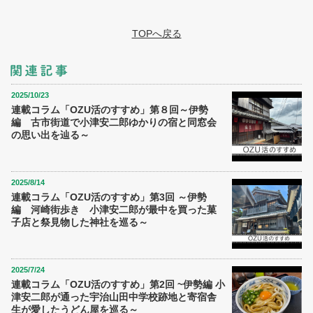
TOPへ戻る
2025/10/23
連載コラム「OZU活のすすめ」第８回～伊勢
編 古市街道で小津安二郎ゆかりの宿と同窓会
の思い出を辿る～
2025/8/14
連載コラム「OZU活のすすめ」第3回 ～伊勢
編 河崎街歩き 小津安二郎が最中を買った菓
子店と祭見物した神社を巡る～
2025/7/24
連載コラム「OZU活のすすめ」第2回 ~伊勢編 小
津安二郎が通った宇治山田中学校跡地と寄宿舎
生が愛したうどん屋を巡る～