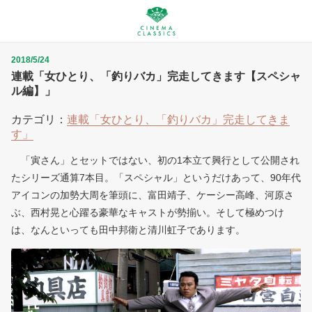
2018/5/24
連載「女ひとり、「釣りバカ」完走してきます【スペシャ
ル編】」
カテゴリ：
連載「女ひとり、「釣りバカ」完走してきま
す」
「寅さん」とセットではない、初の1本立て興行として公開され
たシリーズ通算7本目。「スペシャル」というだけあって、90年代
アイコンの加勢大周を筆頭に、富田靖子、ケーシー高峰、河原さ
ぶ、西村晃と心躍る豪華なキャストが勢揃い。そして極めつけ
は、なんといっても田中邦衛と清川虹子であります。