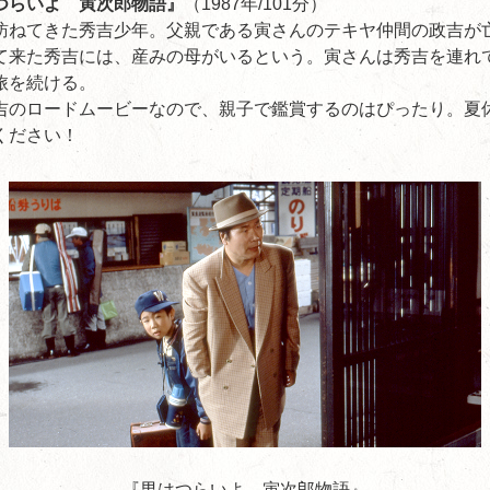
つらいよ 寅次郎物語』
（1987年/101分）
訪ねてきた秀吉少年。父親である寅さんのテキヤ仲間の政吉が
て来た秀吉には、産みの母がいるという。寅さんは秀吉を連れ
旅を続ける。
吉のロードムービーなので、親子で鑑賞するのはぴったり。夏
ください！
『男はつらいよ 寅次郎物語』