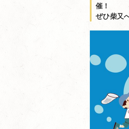
催！
ぜひ柴又