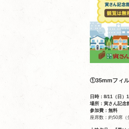
①35mmフィ
日時：8/11（日）
場所：寅さん記念館
参加費：無料
座席数：約50席（