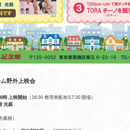
ルム野外上映会
18時
上映開始
（16:30 整理券配布/17:30 開場）
 光庭
先着順）