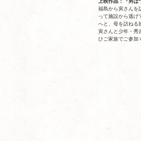
上映作品：『男は
福島から寅さんを
って施設から逃げ
へと、母を訪ねる
寅さんと少年・秀
ひご家族でご参加