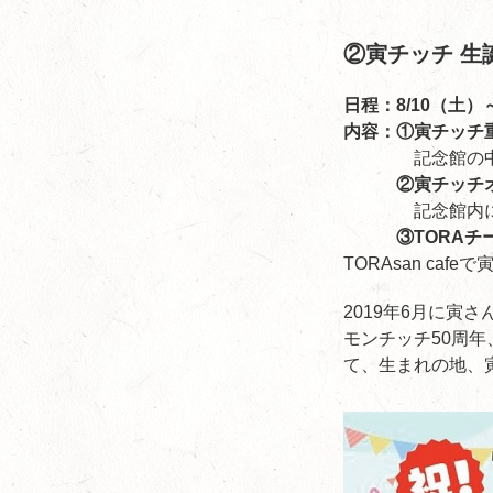
②寅チッチ 生
日程：8/10（土）～
内容：①寅チッチ
記念館の中に置
②寅チッチオリ
記念館内にある専
③TORAチーノ
TORAsan ca
2019年6月に寅
モンチッチ50周年
て、生まれの地、