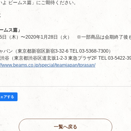
いよ ビームス篇」にご期待ください。
要
ビームス篇」
2月5日（木）〜2020年1月28日（火） ※一部商品は会期終了
ン（東京都新宿区新宿3-32-6 TEL 03-5368-7300）
谷（東京都渋谷区道玄坂1-2-3 東急プラザ2F TEL 03-5422-3
://www.beams.co.jp/special/teamjapan/torasan/
ェアする
一覧へ戻る