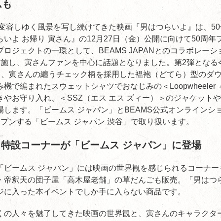
ムも
の変容しゆく風景を写し続けてきた映画『男はつらいよ』は、5
いよ お帰り 寅さん』の12月27日（金）公開に向けて50周
ロジェクトの一環として、BEAMS JAPANとのコラボレーシ
実施し、寅さんファンを中心に話題となりました。第2弾となる
かる、寅さんの纏うチェック柄を採用した褞袍（どてら）型のダ
機で編まれたスウェットシャツでおなじみの＜Loopwheele
きやお守り入れ、＜SSZ（エス エス ズィー）＞のジャケット
します。「ビームス ジャパン」とBEAMS公式オンラインショ
ープンする「ビームス ジャパン 渋谷」で取り扱います。
見！特設コーナーが「ビームス ジャパン」に登場
「ビームス ジャパン」には映画の世界観を感じられるコーナー
・帝釈天の団子屋「高木屋老舗」の草だんごも販売。「男はつら
ジに入った本イベントでしか手に入らない商品です。
くの人々を魅了してきた映画の世界観と、寅さんのキャラクタ