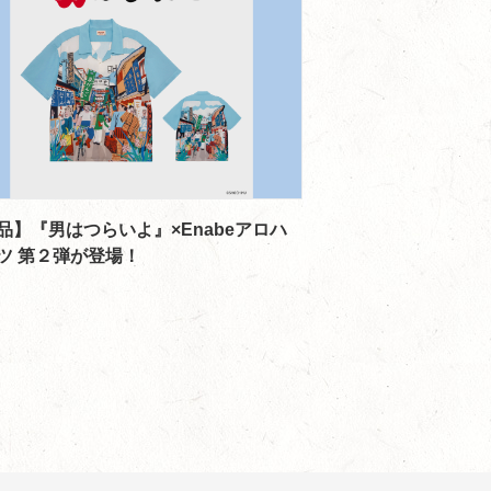
品】『男はつらいよ』×Enabeアロハ
ツ 第２弾が登場！