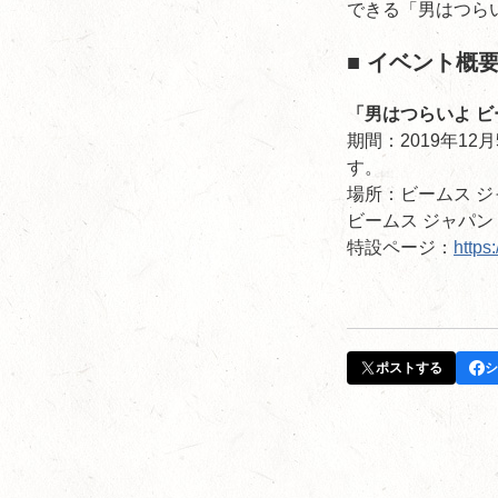
できる「男はつら
■ イベント概
「男はつらいよ 
期間：2019年1
す。
場所：ビームス ジャパ
ビームス ジャパン 渋
特設ページ：
https
ポストする
シ