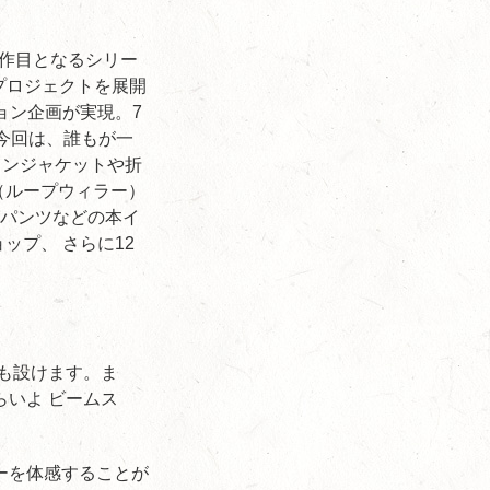
0作目となるシリー
年プロジェクトを展開
ョン企画が実現。7
今回は、誰もが一
ウンジャケットや折
r（ループウィラー）
やパンツなどの本イ
ップ、 さらに12
も設けます。ま
いよ ビームス
ーを体感することが