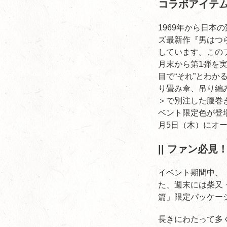
コラボアイテ
1969年から日本
ズ最新作『男はつら
しています。このプ
月末から第1弾を
目で“それ”とわ
り畳み傘、吊り編み
＞で別注した腹巻
ベント限定色が登場
月5日（木）にオ
|| ファン必
イベント期間中、
た、週末には柴又
篇」限定パッケー
長きにわたって多