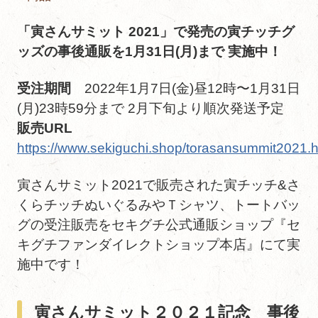
「寅さんサミット 2021」で発売の寅チッチグ
ッズの事後通販を1月31日(月)まで 実施中！
受注期間
2022年1月7日(金)昼12時〜1月31日
(月)23時59分まで 2月下旬より順次発送予定
販売URL
https://www.sekiguchi.shop/torasansummit2021.h
寅さんサミット2021で販売された寅チッチ&さ
くらチッチぬいぐるみやＴシャツ、トートバッ
グの受注販売をセキグチ公式通販ショップ『セ
キグチファンダイレクトショップ本店』にて実
施中です！
寅さんサミット２０２１記念 事後