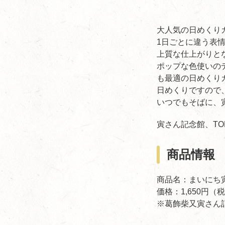
大人気の日めくり
1日ごとに違う表
上質な仕上がりと
ポップな色使いの
も最適の日めくり
日めくりですので
いつでもそばに、
寅さん記念館、TO
商品情報
商品名：まいにち
価格：1,650円（
※葛飾柴又寅さん