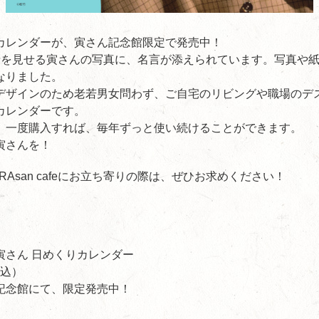
カレンダーが、寅さん記念館限定で発売中！
情を見せる寅さんの写真に、名言が添えられています。写真や
なりました。
デザインのため老若男女問わず、ご自宅のリビングや職場のデ
カレンダーです。
、一度購入すれば、毎年ずっと使い続けることができます。
寅さんを！
RAsan cafeにお立ち寄りの際は、ぜひお求めください！
寅さん 日めくりカレンダー
税込）
記念館にて、限定発売中！