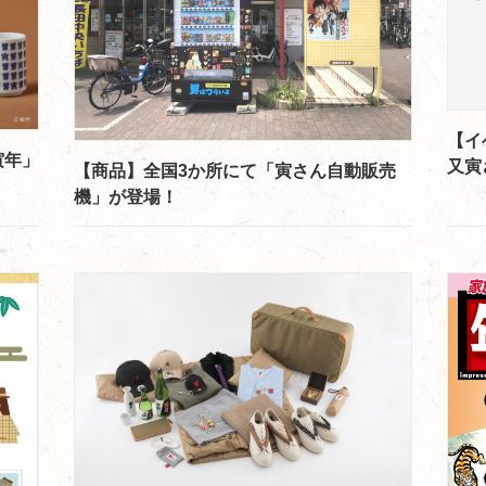
【イ
寅年」
又寅
【商品】全国3か所にて「寅さん自動販売
機」が登場！