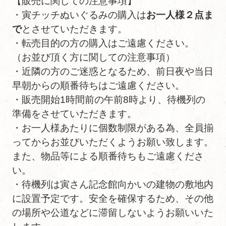
【販売に関しての注意事項】
・寅チッチぬいぐるみの購入は
お一人様２点ま
で
とさせていただきます。
・転売目的の方の購入はご遠慮ください。
（お並び頂く方に関しての注意事項）
・近隣の方のご迷惑となるため、前日夜や当日
早朝からの順番待ちはご遠慮ください。
・販売開始1時間前の午前8時より、待機列の
準備をさせていただきます。
・お一人様あたりに個数制限がある為、全員揃
ってからお並びいただくようお願い致します。
また、物品等による順番待ちもご遠慮くださ
い。
・待機列は寅さん記念館向かいの建物の敷地内
に設置予定です。安全を確保するため、その他
の場所や公道などに滞留しないようお願いいた