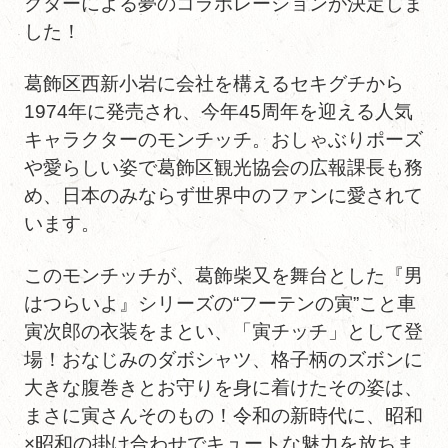
クターによる夢のコラボレーションが決定しま
した！
葛飾区西新小岩に会社を構えるセキグチから
1974年に発売され、今年45周年を迎える人気
キャラクターのモンチッチ。おしゃぶりポーズ
や愛らしい姿で葛飾区観光協会の広報課長も務
め、日本のみならず世界中のファンに愛されて
います。
このモンチッチが、葛飾柴又を舞台とした『男
はつらいよ』シリーズの“フーテンの寅”こと車
寅次郎の衣装をまとい、「寅チッチ」として登
場！おなじみのダボシャツ、格子柄のズボンに
大きな腹巻きとお守りを身に着けたその姿は、
まさに寅さんそのもの！令和の新時代に、昭和
×昭和の掛け合わせでキュートな魅力を放ちま