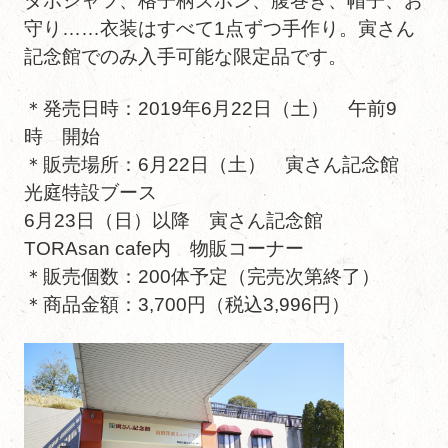
ダボシャツ、格子柄ズボン、腹巻き、帽子、お
守り……衣装はすべて1点ずつ手作り。寅さん
記念館でのみ入手可能な限定品です。
＊発売日時：2019年6月22日（土） 午前9
時 開始
＊販売場所：6月22日（土） 寅さん記念館
光庭特設ブース
6月23日（日）以降 寅さん記念館
TORAsan cafe内 物販コーナー
＊販売個数：200体予定（完売次第終了）
＊商品金額：3,700円（税込3,996円）