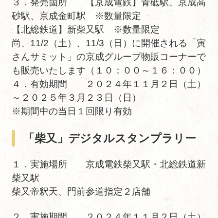
３．発売箇所 【京成電鉄】青砥駅、京成高
砂駅、京成金町駅 ※数量限定
【北総鉄道】新柴又駅 ※数量限定
尚、11/2（土）、11/3（日）に開催される「寅
さんサミット」の京成グループ物販コーナーで
も販売いたします（１０：００～１６：００）
４．有効期間 ２０２４年１１月２日（土）
～２０２５年３月２３日（日）
※期間中の当日１回限り有効
「柴又」デジタルスタンプラリー
１．実施場所 京成電鉄柴又駅・北総鉄道新
柴又駅
柴又帝釈天、門前参道指定２店舗
２．実施期間 ２０２４年１１月２日（土）