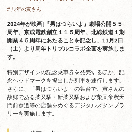
# 辰年の寅さん
2024年が映画[『男はつらいよ』劇場公開５５
周年、京成電鉄創立１１５周年、北総鉄道１期
開業４５周年にあたることを記念し、11月2日
（土）より周年トリプルコラボ企画を実施しま
す。
特別デザインの記念乗車券を発売するほか、記
念ヘッドマークを掲出した列車を運行します。
さらに、「男はつらいよ」の舞台で、寅さんの
故郷である柴又駅・新柴又駅および柴又帝釈天
門前参道等の店舗をめぐるデジタルスタンプラ
リーを実施します。