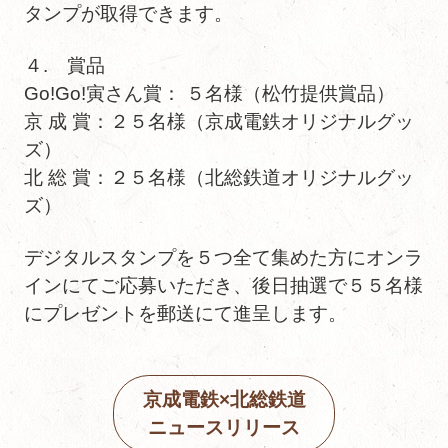
タンプが取得できます。
４. 賞品
Go!Go!寅さん賞： ５名様（松竹提供賞品）
京 成 賞：２５名様（京成電鉄オリジナルグッ
ズ）
北 総 賞：２５名様（北総鉄道オリジナルグッ
ズ）
デジタルスタンプを５つ全て集めた方にオンラ
インにてご応募いただき、後日抽選で５５名様
にプレゼントを郵送にて進呈します。
京成電鉄×北総鉄道
ニュースリリース