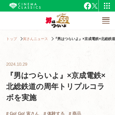
トップ
寅さんニュース
『男はつらいよ』×京成電鉄×北総鉄
2024.10.29
『男はつらいよ』×京成電鉄×
北総鉄道の周年トリプルコラ
ボを実施
# Go! Go! 寅さん
# 体験する
# 商品