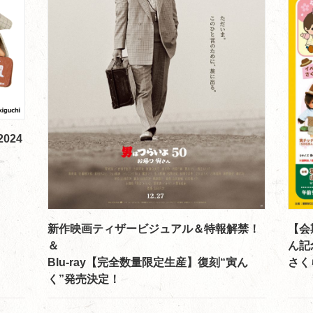
024
【会
新作映画ティザービジュアル＆特報解禁！
ん記
＆
さく
Blu-ray【完全数量限定生産】復刻“寅ん
く”発売決定！