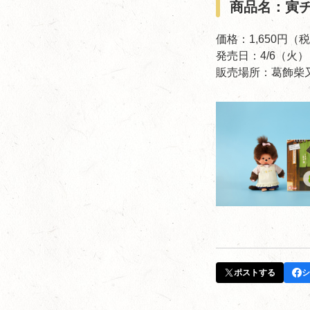
商品名：寅
価格：1,650円（
発売日：4/6（火）
販売場所：葛飾柴又
ポストする
シ