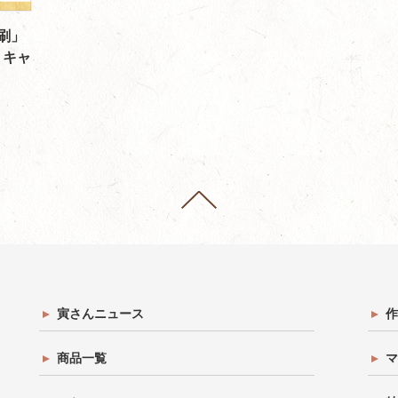
刷」
』キャ
寅さんニュース
作
商品一覧
マ