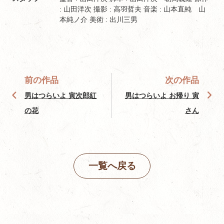
: 山田洋次 撮影 : 高羽哲夫 音楽 : 山本直純 山
本純ノ介 美術 : 出川三男
前の作品
次の作品
男はつらいよ 寅次郎紅
男はつらいよ お帰り 寅
の花
さん
一覧へ戻る