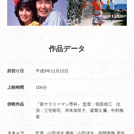
作品データ
封切り日
平成9年11月22日
上映時間
106分
併映作品
『新サラリーマン専科』 監督：朝原雄三 出
演：三宅裕司、岸本加世子、森繁久彌、中村梅
雀
スタッフ
監督 : 山田洋次 脚本 : 山田洋次 朝間義隆 原作