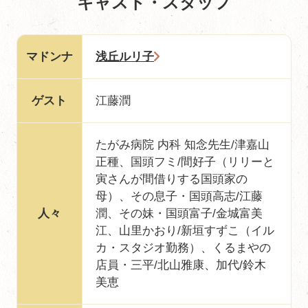
キャスト・スタッフ
マドンナ
浅丘ルリ子
ゲスト
江藤潤
たがみ病院 内科 知念先生/津嘉山
正種、国頭フミ/間好子（リリーと
寅さんが間借りする国頭家の
母）、その息子・国頭高志/江藤
人々
潤、その妹・国頭富子/金城富美
江、山里かおり/新垣すずこ（イル
カ・スタジオ勤務）、くるまやの
店員・三平/北山雅康、加代/鈴木
美恵