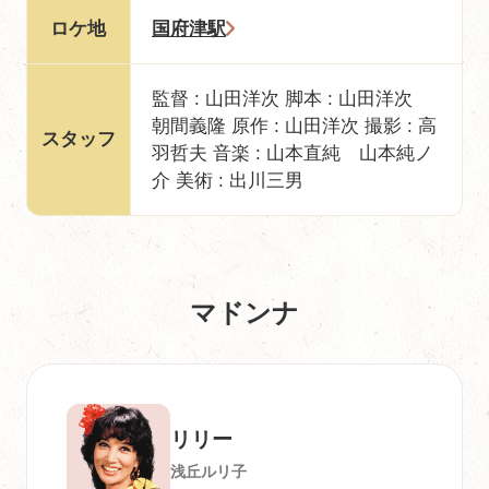
ロケ地
国府津駅
監督 : 山田洋次 脚本 : 山田洋次
朝間義隆 原作 : 山田洋次 撮影 : 高
スタッフ
羽哲夫 音楽 : 山本直純 山本純ノ
介 美術 : 出川三男
マドンナ
リリー
浅丘ルリ子