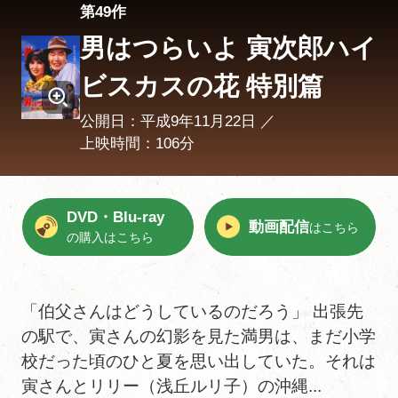
第49作
男はつらいよ 寅次郎ハイ
ビスカスの花 特別篇
公開日：平成9年11月22日 ／
上映時間：106分
DVD・Blu-ray
動画配信
はこちら
の購入はこちら
「伯父さんはどうしているのだろう」 出張先
の駅で、寅さんの幻影を見た満男は、まだ小学
校だった頃のひと夏を思い出していた。それは
寅さんとリリー（浅丘ルリ子）の沖縄...