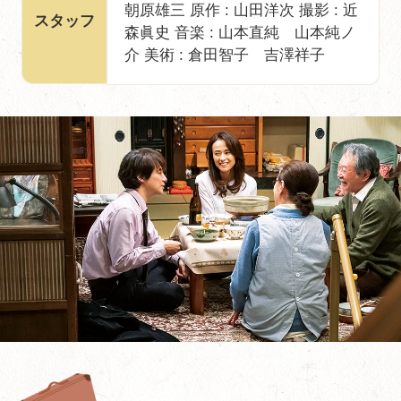
朝原雄三 原作 : 山田洋次 撮影 : 近
スタッフ
森眞史 音楽 : 山本直純 山本純ノ
介 美術 : 倉田智子 吉澤祥子