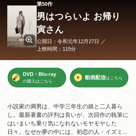
第50作
男はつらいよ お帰り
寅さん
公開日：令和元年12月27日 ／
上映時間：115分
DVD・Blu-ray
動画配信
はこちら
の購入はこちら
小説家の満男は、中学三年生の娘と二人暮ら
し。最新著書の評判は良いが、次回作の執筆に
はいまいち乗り気になれないモヤモヤした
日々。なぜか夢の中には、初恋の人・イズミ...