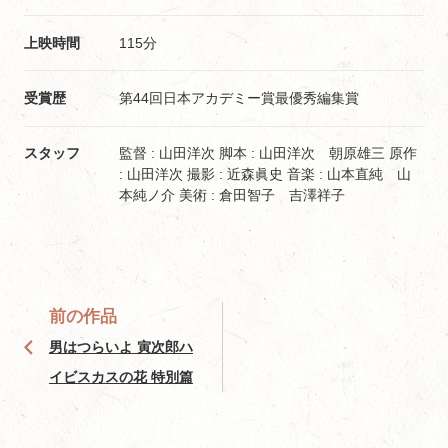
上映時間
115分
受賞歴
第44回日本アカデミー賞最優秀編集賞
スタッフ
監督 : 山田洋次 脚本 : 山田洋次 朝原雄三 原作
: 山田洋次 撮影 : 近森眞史 音楽 : 山本直純 山
本純ノ介 美術 : 倉田智子 吉澤祥子
前の作品
男はつらいよ 寅次郎ハ
イビスカスの花 特別篇