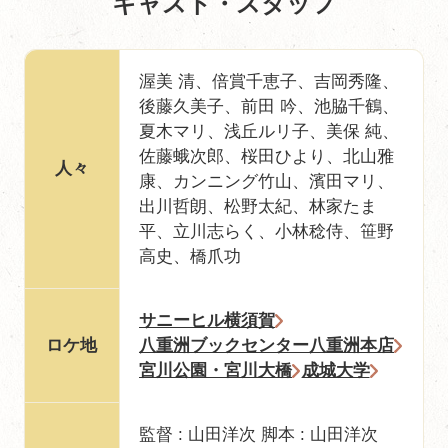
キャスト・スタッフ
渥美 清、倍賞千恵子、吉岡秀隆、
後藤久美子、前田 吟、池脇千鶴、
夏木マリ、浅丘ルリ子、美保 純、
佐藤蛾次郎、桜田ひより、北山雅
人々
康、カンニング竹山、濱田マリ、
出川哲朗、松野太紀、林家たま
平、立川志らく、小林稔侍、笹野
高史、橋爪功
サニーヒル横須賀
ロケ地
八重洲ブックセンター八重洲本店
宮川公園・宮川大橋
成城大学
監督 : 山田洋次 脚本 : 山田洋次