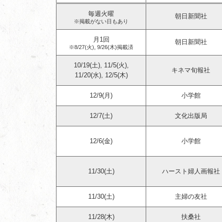
毎週火曜
朝日新聞社
※掲載がない日もあり
月1回
朝日新聞社
※8/27(火), 9/26(木)掲載済
10/19(土), 11/5(火),
キネマ旬報社
11/20(水), 12/5(木)
12/9(月)
小学館
12/7(土)
文化出版局
12/6(金)
小学館
11/30(土)
ハースト婦人画報社
11/30(土)
主婦の友社
11/28(木)
扶桑社