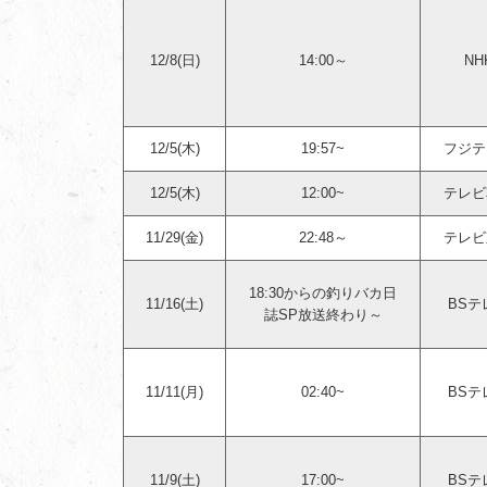
12/8(日)
14:00～
NH
12/5(木)
19:57~
フジテ
12/5(木)
12:00~
テレビ
11/29(金)
22:48～
テレビ
18:30からの釣りバカ日
11/16(土)
BSテ
誌SP放送終わり～
11/11(月)
02:40~
BSテ
11/9(土)
17:00~
BSテ