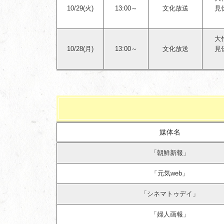
10/29(火)
13:00～
文化放送
見
大
10/28(月)
13:00～
文化放送
見
媒体名
「朝鮮新報」
「元気web」
「シネマトゥデイ」
「婦人画報」