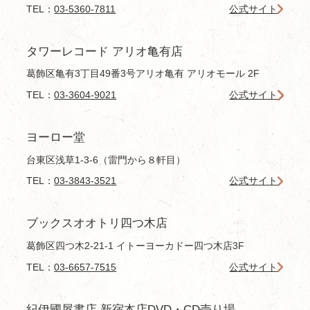
TEL：
03-5360-7811
公式サイト
タワーレコード アリオ亀有店
葛飾区亀有3丁目49番3号アリオ亀有 アリオモール 2F
TEL：
03-3604-9021
公式サイト
ヨーロー堂
台東区浅草1-3-6（雷門から８軒目）
TEL：
03-3843-3521
公式サイト
ブックスオオトリ四つ木店
葛飾区四つ木2-21-1 イトーヨーカドー四つ木店3F
TEL：
03-6657-7515
公式サイト
紀伊國屋書店 新宿本店DVD・CD売り場