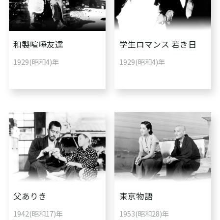
和製喧嘩友達
学生ロマンス 若き日
1929(昭和4)年
1929(昭和4)年
父ありき
東京物語
1942(昭和17)年
1953(昭和28)年