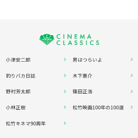
小津安二郎
男はつらいよ
釣りバカ日誌
木下惠介
野村芳太郎
篠田正浩
小林正樹
松竹映画100年の100選
松竹キネマ90周年