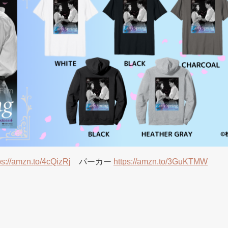
ps://amzn.to/4cQizRj
パーカー
https://amzn.to/3GuKTMW