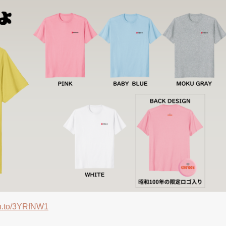
zn.to/3YRfNW1