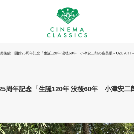
美術館 開館25周年記念「生誕120年 没後60年 小津安二郎の審美眼－OZU ART
5周年記念「生誕120年 没後60年 小津安二郎