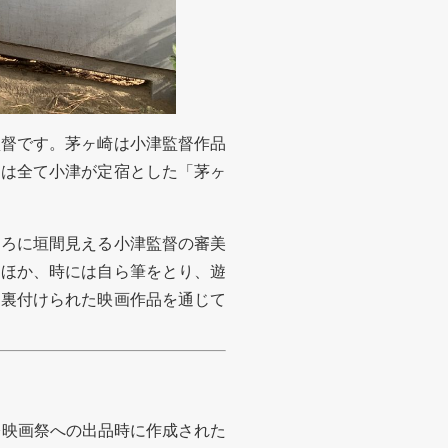
督です。茅ヶ崎は小津監督作品
』は全て小津が定宿とした「茅ヶ
ろに垣間見える小津監督の審美
くほか、時には自ら筆をとり、遊
に裏付けられた映画作品を通じて
際映画祭への出品時に作成された