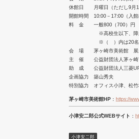
休館日 月曜日（ただし9月18日
開館時間 10:00－17:00（入館
料 金 一般800（700）円 
※高校生以下、障がい者
※（ ）内は20名以
会 場 茅ヶ崎市美術館 展示
主 催 公益財団法人茅ヶ崎
助 成 公益財団法人三菱UF
企画協力 築山秀夫
特別協力 オフィス小津、松竹
茅ヶ崎市美術館HP
：
https://ww
小津安二郎公式WEBサイト
：
h
小津安二郎