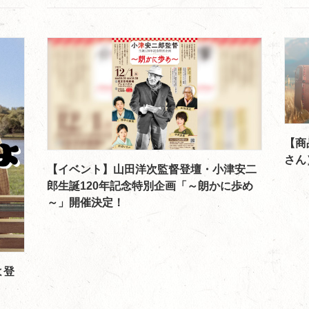
【商
さん
【イベント】山田洋次監督登壇・小津安二
郎生誕120年記念特別企画「～朗かに歩め
～」開催決定！
よ登