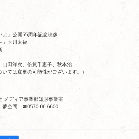
いよ』公開55周年記念映像
生」玉川太福
楽
 山田洋次、倍賞千恵子、秋本治
ついては変更の可能性がございます。）
社 メディア事業部知財事業室
空間 ☎0570-06-6600