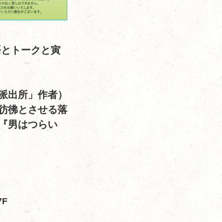
語とトークと寅
派出所」作者）
彷彿とさせる落
『男はつらい
F