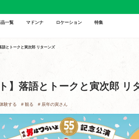
商品一覧
マドンナ
ロケーション
特集
落語とトークと寅次郎 リターンズ
ト】落語とトークと寅次郎 リ
 体験する
# 観る
# 辰年の寅さん