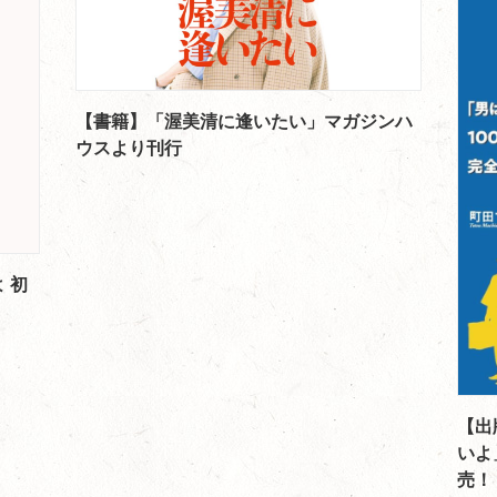
【書籍】「渥美清に逢いたい」マガジンハ
ウスより刊行
 初
【出
いよ
売！