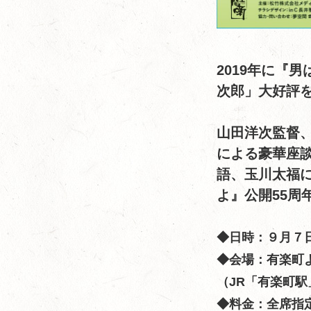
2019年に『
次郎」大好評
山田洋次監督
による豪華座
語、玉川太福
よ』公開55周
◆日時：９月７日
◆会場：有楽町
（JR「有楽町駅
◆料金：全席指定