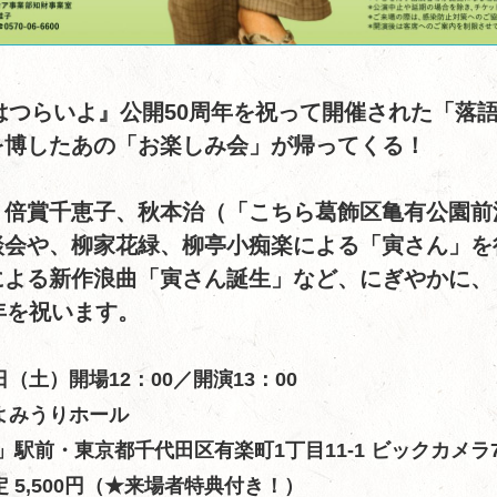
男はつらいよ』公開50周年を祝って開催された「落
を博したあの「お楽しみ会」が帰ってくる！
、倍賞千恵子、秋本治（「こちら葛飾区亀有公園前
談会や、柳家花緑、柳亭小痴楽による「寅さん」を
による新作浪曲「寅さん誕生」など、にぎやかに、
年を祝います。
（土）開場12：00／開演13：00
よみうりホール
」駅前・東京都千代田区有楽町1丁目11‐1 ビックカメラ7
 5,500円（★来場者特典付き！）