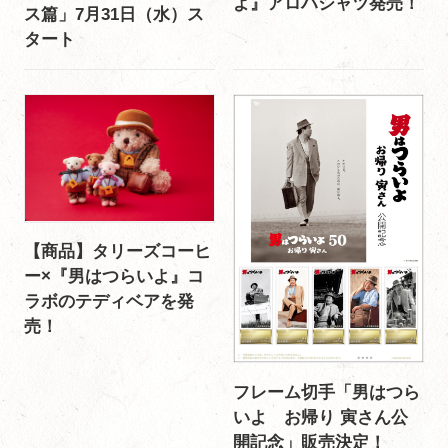
よ』アロハシャツ発売！
ス篇」7月31日（水）ス
タート
【商品】タリーズコーヒ
ー×『男はつらいよ』コ
ラボのテディベアを発
売！
フレーム切手「男はつら
いよ お帰り 寅さん公
開記念」販売決定！