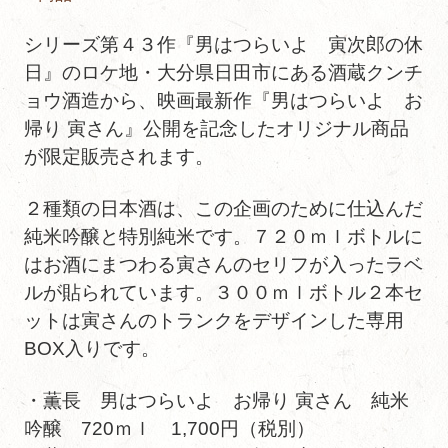
シリーズ第４３作『男はつらいよ 寅次郎の休
日』のロケ地・大分県日田市にある酒蔵クンチ
ョウ酒造から、映画最新作『男はつらいよ お
帰り 寅さん』公開を記念したオリジナル商品
が限定販売されます。
２種類の日本酒は、この企画のために仕込んだ
純米吟醸と特別純米です。７２０ｍｌボトルに
はお酒にまつわる寅さんのセリフが入ったラベ
ルが貼られています。３００ｍｌボトル２本セ
ットは寅さんのトランクをデザインした専用
BOX入りです。
・薫長 男はつらいよ お帰り 寅さん 純米
吟醸 720ｍｌ 1,700円（税別）