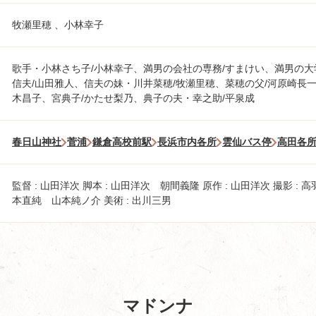
牧瀬里穂 、小林幸子
歌手・小林さち子/小林幸子、満男の会社の専務/すまけい、満男の
信夫/山田雅人、信夫の妹・川井菜穂/牧瀬里穂、菜穂の父/河原崎長一
木昌子、宮典子/かたせ梨乃、典子の夫・幸之助/平泉成
春日山神社
菅浦
鎌倉高校前駅
長浜市内各所
雲仙バス停
高田各
監督 : 山田洋次 脚本 : 山田洋次 朝間義隆 原作 : 山田洋次 撮影 : 高
本直純 山本純ノ介 美術 : 出川三男
マドンナ