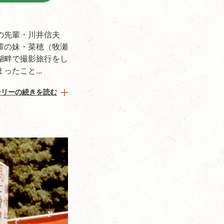
の先輩・川井信夫
輩の妹・菜穂（牧瀬
湖畔で撮影旅行をし
たこと...
ーリーの続きを読む