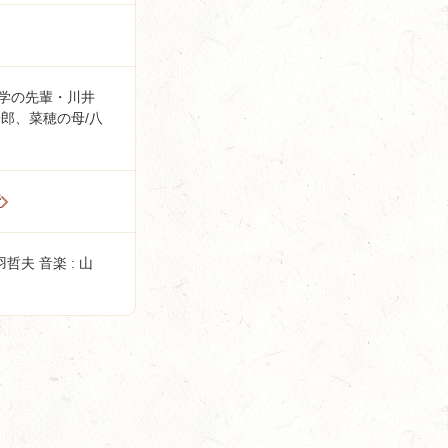
大学の先輩・川井
郎、菜穂の母/八
所
羽哲夫 音楽 : 山