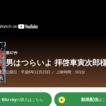
第47作
男はつらいよ 拝啓車寅次郎
公開日：平成6年12月23日 ／
上映時間：101分
Blu-ray
動画配信
の購入はこちら
はこ