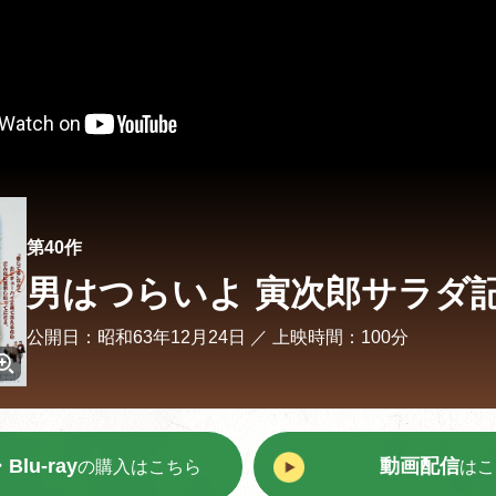
第40作
男はつらいよ 寅次郎サラダ
公開日：昭和63年12月24日 ／
上映時間：100分
Blu-ray
動画配信
の購入はこちら
はこ