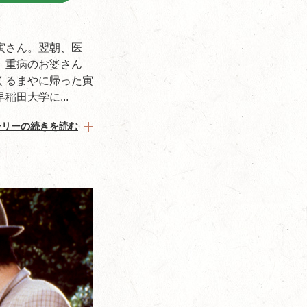
寅さん。翌朝、医
。重病のお婆さん
くるまやに帰った寅
田大学に...
ーリーの続きを読む