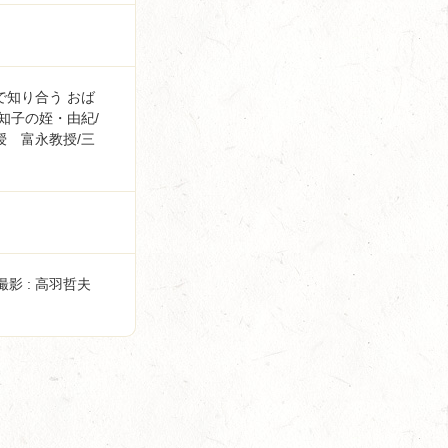
で知り合う おば
知子の姪・由紀/
授 富永教授/三
撮影 : 高羽哲夫