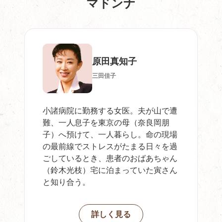
マドンナ
原田真知子
三田佳子
小諸病院に勤務する女医。夫が山で遭
難、一人息子を東京の母（奈良岡朋
子）へ預けて、一人暮らし。命の現場
の最前線でストレスがたまる日々を過
ごしているとき、患者のおばあちゃん
（鈴木光枝）宅に泊まっていた寅さん
と知り合う。
詳しく見る