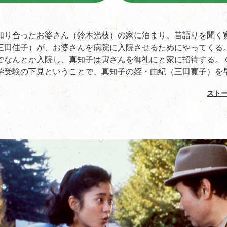
知り合ったお婆さん（鈴木光枝）の家に泊まり、昔語りを聞く
三田佳子）が、お婆さんを病院に入院させるためにやってくる
でなんとか入院し、真知子は寅さんを御礼にと家に招待する。
学受験の下見ということで、真知子の姪・由紀（三田寛子）を早稲
スト