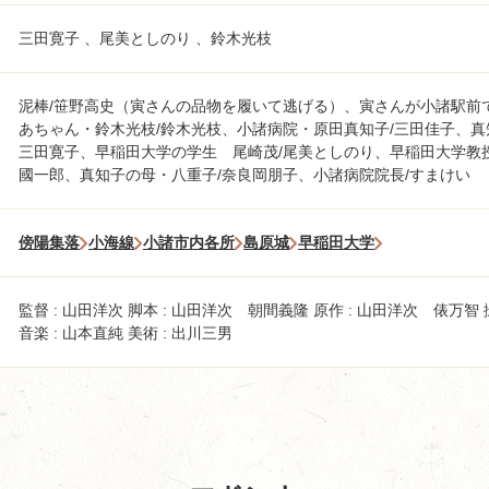
三田寛子 、尾美としのり 、鈴木光枝
泥棒/笹野高史（寅さんの品物を履いて逃げる）、寅さんが小諸駅前
あちゃん・鈴木光枝/鈴木光枝、小諸病院・原田真知子/三田佳子、真
三田寛子、早稲田大学の学生 尾崎茂/尾美としのり、早稲田大学教
國一郎、真知子の母・八重子/奈良岡朋子、小諸病院院長/すまけい
傍陽集落
小海線
小諸市内各所
島原城
早稲田大学
監督 : 山田洋次 脚本 : 山田洋次 朝間義隆 原作 : 山田洋次 俵万智 
音楽 : 山本直純 美術 : 出川三男