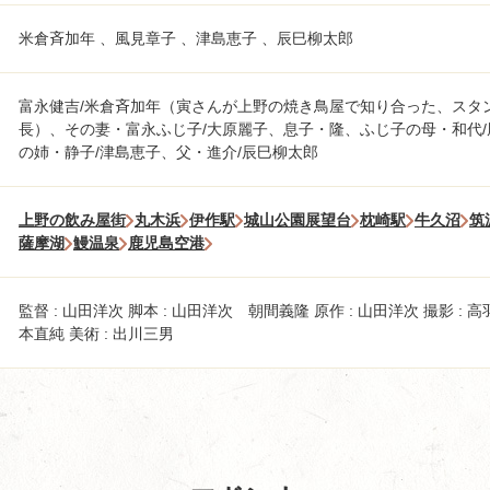
米倉斉加年 、風見章子 、津島恵子 、辰巳柳太郎
富永健吉/米倉斉加年（寅さんが上野の焼き鳥屋で知り合った、スタ
長）、その妻・富永ふじ子/大原麗子、息子・隆、ふじ子の母・和代
の姉・静子/津島恵子、父・進介/辰巳柳太郎
上野の飲み屋街
丸木浜
伊作駅
城山公園展望台
枕崎駅
牛久沼
筑
薩摩湖
鰻温泉
鹿児島空港
監督 : 山田洋次 脚本 : 山田洋次 朝間義隆 原作 : 山田洋次 撮影 : 高
本直純 美術 : 出川三男