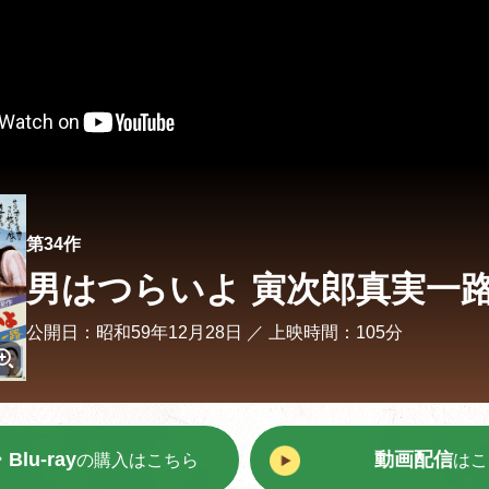
第34作
男はつらいよ 寅次郎真実一
公開日：昭和59年12月28日 ／
上映時間：105分
Blu-ray
動画配信
の購入はこちら
はこ