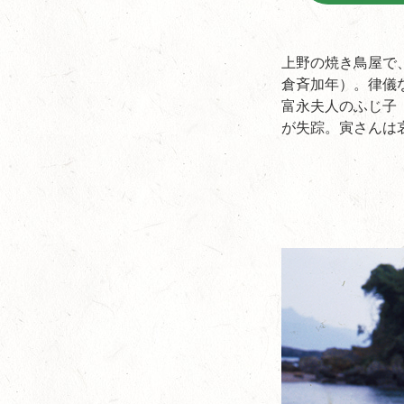
上野の焼き鳥屋で
倉斉加年）。律儀
富永夫人のふじ子
が失踪。寅さんは