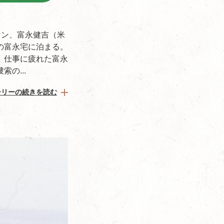
マン、富永健吉（米
の富永宅に泊まる。
、仕事に疲れた富永
の...
ーリーの続きを読む