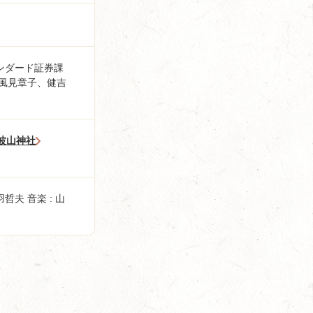
ンダード証券課
/風見章子、健吉
波山神社
羽哲夫 音楽 : 山