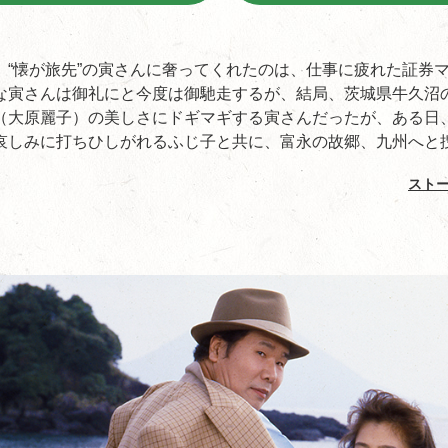
、“懐が旅先”の寅さんに奢ってくれたのは、仕事に疲れた証券
な寅さんは御礼にと今度は御馳走するが、結局、茨城県牛久沼
（大原麗子）の美しさにドギマギする寅さんだったが、ある日
哀しみに打ちひしがれるふじ子と共に、富永の故郷、九州へと捜索
スト