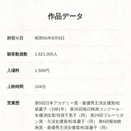
作品データ
封切り日
昭和56年8月8日
観客動員数
1,821,000人
入場料
1,500円
上映時間
104分
受賞歴
第5回日本アカデミー賞・最優秀主演女優賞/松
坂慶子（1981年） 第36回毎日映画コンクール・
女優演技賞/倍賞千恵子（同） 第24回ブルーリボ
ン賞・主演女優賞/松坂慶子（同） 第6回報知映
画賞・最優秀主演女優賞/松坂慶子（同）