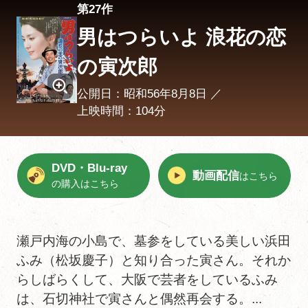
第27作
男はつらいよ 浪花の恋
の寅次郎
公開日：昭和56年8月8日 ／
上映時間：104分
DVD・Blu-ray
動画配信
はこちら
の購入はこちら
瀬戸内海の小島で、墓参をしている美しい浜田
ふみ（松坂慶子）と知り合った寅さん。それか
らしばらくして、大阪で芸者をしているふみ
は、石切神社で寅さんと偶然再会する。...