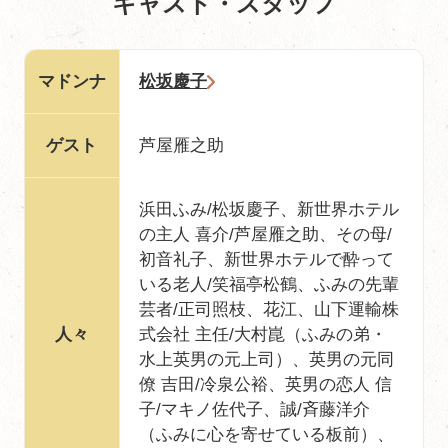
キャスト・スタッフ
マドンナ
松坂慶子
ゲスト
芦屋雁之助
浜田ふみ/松坂慶子、新世界ホテル
の主人 喜介/芦屋雁之助、その母/
初音礼子、新世界ホテルで酔って
いる老人/笑福亭松鶴、ふみの先輩
芸者/正司照枝、花江、山下運輸株
人々
式会社 主任/大村崑（ふみの弟・
水上英男の元上司）、英男の元同
僚 吉田/冷泉公裕、英男の恋人 信
子/マキノ佐代子、誠/斉藤洋介
（ふみに心を寄せている板前）、