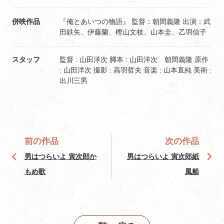
併映作品
『俺とあいつの物語』 監督：朝間義隆 出演：武
田鉄矢、伊藤蘭、樫山文枝、山本圭、乙羽信子
スタッフ
監督 : 山田洋次 脚本 : 山田洋次 朝間義隆 原作
: 山田洋次 撮影 : 高羽哲夫 音楽 : 山本直純 美術 :
出川三男
前の作品
次の作品
男はつらいよ 寅次郎か
男はつらいよ 寅次郎紙
もめ歌
風船