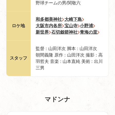
野球チームの男/関敬六
和多都美神社
大崎下島
ロケ地
大阪市内各所
宝山寺
小野浦
新世界
石切劔箭神社
青海の里
監督 : 山田洋次 脚本 : 山田洋次
朝間義隆 原作 : 山田洋次 撮影 : 高
スタッフ
羽哲夫 音楽 : 山本直純 美術 : 出川
三男
マドンナ