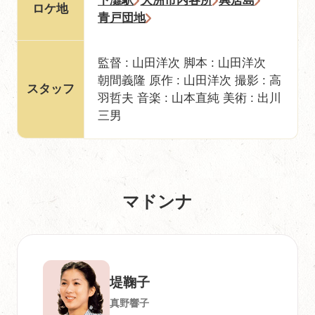
下灘駅
大洲市内各所
興居島
ロケ地
青戸団地
監督 : 山田洋次 脚本 : 山田洋次
朝間義隆 原作 : 山田洋次 撮影 : 高
スタッフ
羽哲夫 音楽 : 山本直純 美術 : 出川
三男
マドンナ
堤鞠子
真野響子