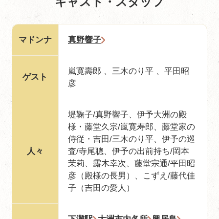
キャスト・スタッフ
マドンナ
真野響子
嵐寛壽郎 、三木のり平 、平田昭
ゲスト
彦
堤鞠子/真野響子、伊予大洲の殿
様・藤堂久宗/嵐寛寿郎、藤堂家の
侍従・吉田/三木のり平、伊予の巡
人々
査/寺尾聰、伊予の出前持ち/岡本
茉莉、露木幸次、藤堂宗通/平田昭
彦（殿様の長男）、こずえ/藤代佳
子（吉田の愛人）