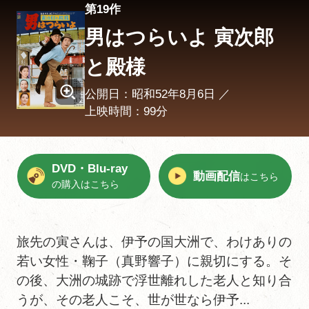
第19作
男はつらいよ 寅次郎
と殿様
公開日：昭和52年8月6日 ／
上映時間：99分
DVD・Blu-ray
動画配信
はこちら
の購入はこちら
旅先の寅さんは、伊予の国大洲で、わけありの
若い女性・鞠子（真野響子）に親切にする。そ
の後、大洲の城跡で浮世離れした老人と知り合
うが、その老人こそ、世が世なら伊予...