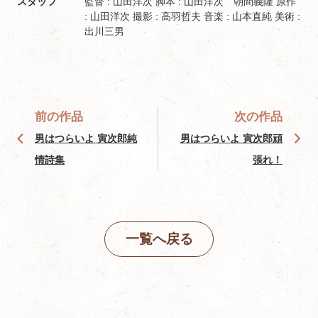
スタッフ
監督 : 山田洋次 脚本 : 山田洋次 朝間義隆 原作
: 山田洋次 撮影 : 高羽哲夫 音楽 : 山本直純 美術 :
出川三男
前の作品
次の作品
男はつらいよ 寅次郎純
男はつらいよ 寅次郎頑
情詩集
張れ！
一覧へ戻る