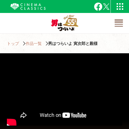
トップ
作品一覧
男はつらいよ 寅次郎と殿様